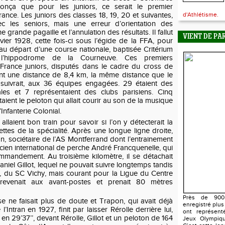
onça que pour les juniors, ce serait le premier
nce. Les juniors des classes 18, 19, 20 et suivantes,
d'Athlétisme.
vec les seniors, mais une erreur d’orientation des
 grande pagaille et l’annulation des résultats. Il fallut
VIENT DE PA
vier 1928, cette fois-ci sous l’égide de la FFA, pour
 au départ d’une course nationale, baptisée Critérium
l’hippodrome de la Courneuve. Ces premiers
rance juniors, disputés dans le cadre du cross de
ient une distance de 8,4 km, la même distance que le
suivrait, aux 36 équipes engagées. 29 étaient des
ales et 7 représentaient des clubs parisiens. Cinq
aient le peloton qui allait courir au son de la musique
nfanterie Colonial.
llaient bon train pour savoir si l’on y détecterait la
ettes de la spécialité. Après une longue ligne droite,
n, sociétaire de l’AS Montferrand dont l’entrainement
ancien international de perche André Francquenelle, qui
ommandement. Au troisième kilomètre, il se détachait
aniel Gillot, lequel ne pouvait suivre longtemps tandis
, du SC Vichy, mais courant pour la Ligue du Centre
evenait aux avant-postes et prenait 80 mètres
Près de 900 
se ne faisait plus de doute et Trapon, qui avait déjà
enregistré plus
’Intran en 1927, finit par laisser Rérolle derrière lui,
ont représent
s en 29’37’’, devant Rérolle, Gillot et un peloton de 164
Jeux Olympiqu