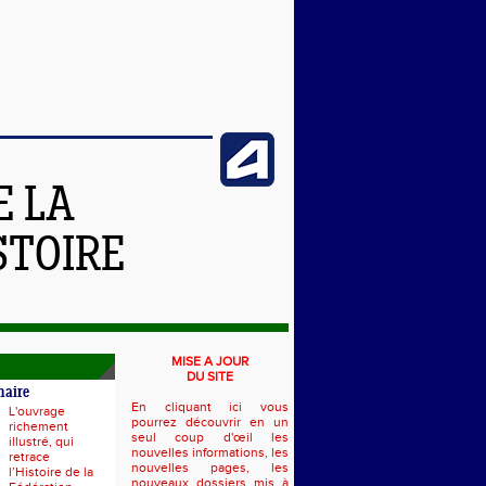
E LA
STOIRE
MISE A JOUR
DU SITE
naire
En cliquant ici vous
L'ouvrage
pourrez découvrir en un
richement
seul coup d'œil les
illustré, qui
nouvelles informations, les
retrace
nouvelles pages, les
l’Histoire de la
nouveaux dossiers mis à