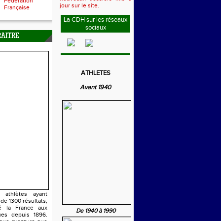
Fédération
jour sur le site.
Française
La CDH sur les réseaux
sociaux
RAITRE
ATHLETES
Avant 1940
athlètes ayant
 de 1300 résultats,
é la France aux
De 1940 à 1990
es depuis 1896.