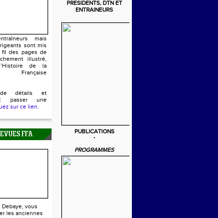
PRESIDENTS, DTN ET
ENTRAINEURS
ntraîneurs mais
irigeants sont mis
 fil des pages de
chement illustré,
’Histoire de la
n Française
de détails et
ent passer une
uez sur ce lien.
PUBLICATIONS
REVUES FFA
PROGRAMMES
e Debaye, vous
er les anciennes