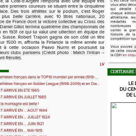
C’est cette lo
pe, la Côte-d’Argent l’emporta avec une équipe très
vous allez déco
tre premiers coureurs se situant entre la cinquième
qui détaille l
lace. Des trois athlètes sur le podium, c’est Roger
chaque édition
a plus belle carrière, avec 10 titres nationaux, 20
athlétisme, le
pe de France dont la victoire collective au Cross des
médaillés 
nombreuses 
 Daniel Gillot termina quatrième des championnats de
conter la gra
 en 1931 ce qui lui valut une sélection en équipe de
histoire de la
a Suisse. Robert Trapon gagna de son côté un titre
compétition sp
 sur 1500 m, affronta la Finlande la même année sur
Vous pouvez 
 à cette occasion Paavo Nurmi et poursuivit sa
de cette nouve
ieurs clubs parisiens (Crédit photo : Match l’Intran –
la CDH
en cliqu
t Rérolle).
LV
CENTENAIRE 
athlètes français dans le TOP10 mondial par année (1919-...
LE 
athlètes français en Golden League (1998-2009) et en Dia...
DU CE
ST ARRIVE EN ETE 1965
DE 
ST ARRIVE EN JUILLET 1985
la montagne est belle !
T ARRIVÉ EN ... AOUT 1994
T ARRIVÉ EN ... JUILLET 1924
T ARRIVÉ EN ... JUIN 1921
T ARRIVÉ EN ... MAI 1915