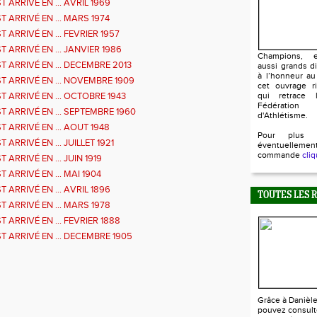
T ARRIVÉ EN ... AVRIL 1969
T ARRIVÉ EN ... MARS 1974
T ARRIVÉ EN ... FEVRIER 1957
T ARRIVÉ EN ... JANVIER 1986
Champions, e
ST ARRIVÉ EN ... DECEMBRE 2013
aussi grands d
à l’honneur au
ST ARRIVÉ EN ... NOVEMBRE 1909
cet ouvrage ri
ST ARRIVÉ EN ... OCTOBRE 1943
qui retrace l
Fédératio
ST ARRIVÉ EN ... SEPTEMBRE 1960
d'Athlétisme.
T ARRIVÉ EN ... AOUT 1948
Pour plus 
T ARRIVÉ EN ... JUILLET 1921
éventuellem
commande
cliq
T ARRIVÉ EN ... JUIN 1919
T ARRIVÉ EN ... MAI 1904
T ARRIVÉ EN ... AVRIL 1896
TOUTES LES 
T ARRIVÉ EN ... MARS 1978
T ARRIVÉ EN ... FEVRIER 1888
ST ARRIVÉ EN ... DECEMBRE 1905
Grâce à Danièl
pouvez consult