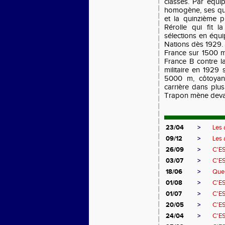
classés. Par équi
homogène, ses qua
et la quinzième p
Rérolle qui fit l
sélections en équi
Nations dès 1929.
France sur 1500 m
France B contre l
militaire en 1929
5000 m, côtoyant
carrière dans plus
Trapon mène devan
23/04
>
Les 
09/12
>
Les 
26/09
>
C'E
03/07
>
C'E
18/06
>
Que 
01/08
>
C'ES
01/07
>
C'ES
20/05
>
C'ES
24/04
>
C'ES