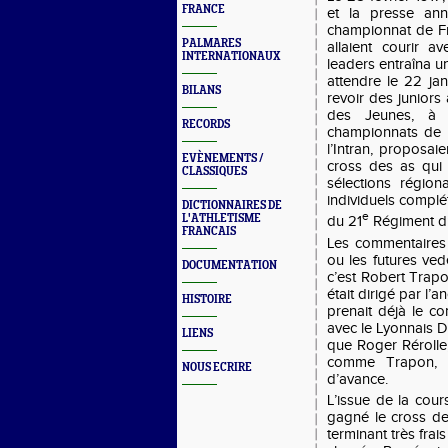
FRANCE
et la presse ann
championnat de Fra
PALMARES
allaient courir a
INTERNATIONAUX
leaders entraîna une
attendre le 22 jan
BILANS
revoir des juniors
des Jeunes, à 
RECORDS
championnats de F
l’Intran, proposa
EVÈNEMENTS /
cross des as qui 
CLASSIQUES
sélections région
individuels complét
DICTIONNAIRES DE
e
L'ATHLETISME
du 21
Régiment d’I
FRANCAIS
Les commentaires a
ou les futures ved
DOCUMENTATION
c’est Robert Trapo
était dirigé par l’
HISTOIRE
prenait déjà le c
avec le Lyonnais D
LIENS
que Roger Rérolle
comme Trapon, r
NOUS ECRIRE
d’avance.
L’issue de la cour
gagné le cross de l
terminant très frai