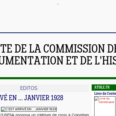
ITE DE LA COMMISSION D
UMENTATION ET DE L'HI
EDITOS
ATHLE.FR
Livre du Cente
VÉ EN ... JANVIER 1928
7, l’USFSA proposa un critérium de cross à Colombes