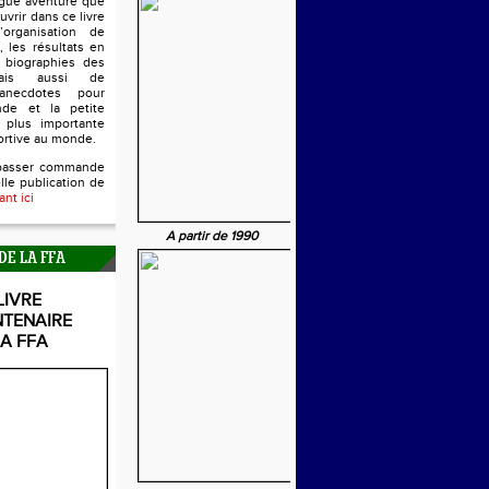
ngue aventure que
uvrir dans ce livre
’organisation de
, les résultats en
s biographies des
mais aussi de
anecdotes pour
nde et la petite
 plus importante
ortive au monde.
passer commande
lle publication de
ant ici
A partir de 1990
DE LA FFA
LIVRE
NTENAIRE
LA FFA