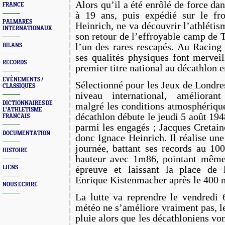
Alors qu’il a été enrôlé de force d
FRANCE
à 19 ans, puis expédié sur le fro
PALMARES
Heinrich, ne va découvrir l’athléti
INTERNATIONAUX
son retour de l’effroyable camp de 
l’un des rares rescapés. Au Racing
BILANS
ses qualités physiques font merveil
RECORDS
premier titre national au décathlon 
EVÈNEMENTS /
Sélectionné pour les Jeux de Londres,
CLASSIQUES
niveau international, amélioran
DICTIONNAIRES DE
malgré les conditions atmosphériqu
L'ATHLETISME
décathlon débute le jeudi 5 août 194
FRANCAIS
parmi les engagés ; Jacques Cretain
DOCUMENTATION
donc Ignace Heinrich. Il réalise un
journée, battant ses records au 10
HISTOIRE
hauteur avec 1m86, pointant même 
épreuve et laissant la place de 
LIENS
Enrique Kistenmacher après le 400 
NOUS ECRIRE
La lutte va reprendre le vendredi 
météo ne s’améliore vraiment pas, le
pluie alors que les décathloniens von