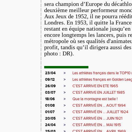
sera champion d’Europe du décathlo
deuxième meilleur performeur mondi
Aux Jeux de 1952, il ne pourra réédi
Londres. En 1953, il quitte la Franc
restant en équipe nationale jusqu’en
encore longtemps les lancers, puis r
métropole où ses qualités d'animateu
profit, tandis qu’il dirigera aussi de
photo :
DR).
23/04
>
Les athlètes français dans le TOP10 
09/12
>
Les athlètes français en Golden Leag
26/09
>
C'EST ARRIVE EN ETE 1965
03/07
>
C'EST ARRIVE EN JUILLET 1985
18/06
>
Que la montagne est belle !
01/08
>
C'EST ARRIVÉ EN ... AOUT 1994
01/07
>
C'EST ARRIVÉ EN ... JUILLET 1924
20/05
>
C'EST ARRIVÉ EN ... JUIN 1921
24/04
>
C'EST ARRIVÉ EN ... MAI 1915
25/03
>
C'EST ARRIVÉ EN ... AVRIL 1969