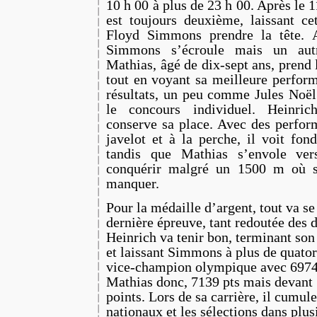
10 h 00 à plus de 23 h 00. Après le 
est toujours deuxième, laissant ce
Floyd Simmons prendre la tête. A
Simmons s’écroule mais un aut
Mathias, âgé de dix-sept ans, prend
tout en voyant sa meilleure perform
résultats, un peu comme Jules Noë
le concours individuel. Heinri
conserve sa place. Avec des perfo
javelot et à la perche, il voit fo
tandis que Mathias s’envole vers
conquérir malgré un 1500 m où se
manquer.
Pour la médaille d’argent, tout va se
dernière épreuve, tant redoutée des 
Heinrich va tenir bon, terminant son
et laissant Simmons à plus de quator
vice-champion olympique avec 6974 
Mathias donc, 7139 pts mais devan
points. Lors de sa carrière, il cumuler
nationaux et les sélections dans plus