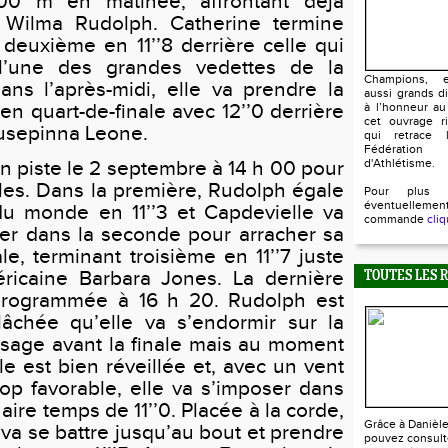
00 m en matinée, affrontant déjà
e Wilma Rudolph. Catherine termine
deuxième en 11’’8 derrière celle qui
l’une des grandes vedettes de la
Champions, e
ans l’après-midi, elle va prendre la
aussi grands d
n quart-de-finale avec 12’’0 derrière
à l’honneur au
cet ouvrage ri
iusepinna Leone.
qui retrace l
Fédératio
d'Athlétisme.
en piste le 2 septembre à 14 h 00 pour
ales. Dans la première, Rudolph égale
Pour plus 
éventuellem
du monde en 11’’3 et Capdevielle va
commande
cliq
ller dans la seconde pour arracher sa
le, terminant troisième en 11’’7 juste
éricaine Barbara Jones. La dernière
TOUTES LES 
programmée à 16 h 20. Rudolph est
lâchée qu’elle va s’endormir sur la
sage avant la finale mais au moment
le est bien réveillée et, avec un vent
op favorable, elle va s’imposer dans
aire temps de 11’’0. Placée à la corde,
Grâce à Danièl
 va se battre jusqu’au bout et prendre
pouvez consult