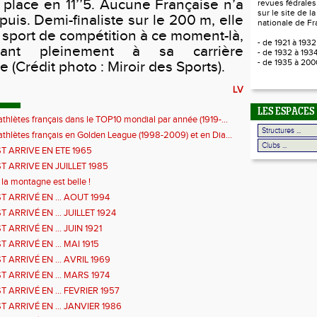
 place en 11’’5. Aucune Française n’a
revues fédrales
sur le site de l
puis. Demi-finaliste sur le 200 m, elle
nationale de Fr
 sport de compétition à ce moment-là,
- de 1921 à 193
rant pleinement à sa carrière
- de 1932 à 193
- de 1935 à 20
e (Crédit photo :
Miroir des Sports).
LV
LES ESPACES
athlètes français dans le TOP10 mondial par année (1919-...
athlètes français en Golden League (1998-2009) et en Dia...
ST ARRIVE EN ETE 1965
ST ARRIVE EN JUILLET 1985
la montagne est belle !
T ARRIVÉ EN ... AOUT 1994
T ARRIVÉ EN ... JUILLET 1924
T ARRIVÉ EN ... JUIN 1921
T ARRIVÉ EN ... MAI 1915
T ARRIVÉ EN ... AVRIL 1969
T ARRIVÉ EN ... MARS 1974
T ARRIVÉ EN ... FEVRIER 1957
T ARRIVÉ EN ... JANVIER 1986