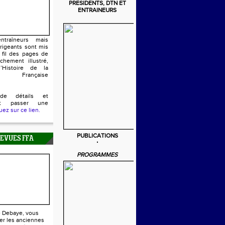
PRESIDENTS, DTN ET
ENTRAINEURS
ntraîneurs mais
irigeants sont mis
 fil des pages de
chement illustré,
’Histoire de la
n Française
de détails et
ent passer une
uez sur ce lien.
PUBLICATIONS
REVUES FFA
PROGRAMMES
e Debaye, vous
er les anciennes