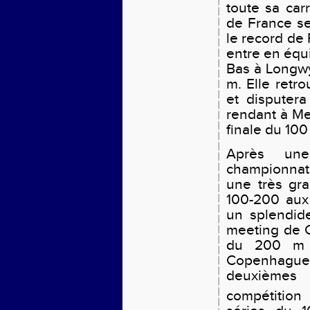
toute sa car
de France se
le record de 
entre en équi
Bas à Longwy
m. Elle retro
et disputer
rendant à Me
finale du 100
Après une
championnats
une très gr
100-200 aux
un splendide
meeting de C
du 200 m 
Copenhague.
deuxièmes
compétition