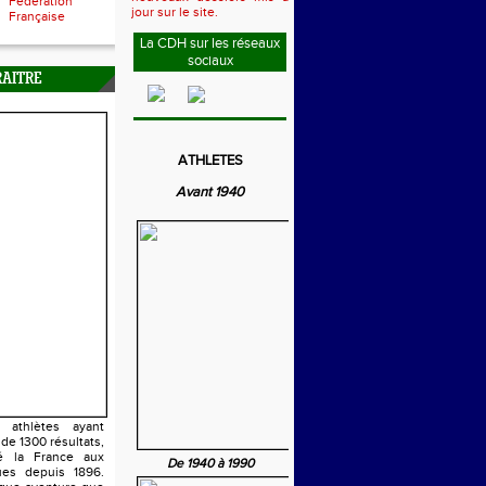
Fédération
jour sur le site.
Française
La CDH sur les réseaux
sociaux
RAITRE
ATHLETES
Avant 1940
athlètes ayant
 de 1300 résultats,
é la France aux
De 1940 à 1990
es depuis 1896.