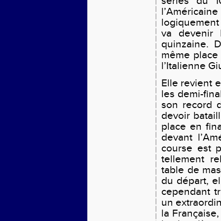
séries du 1
l’Américain
logiquement 
va devenir 
quinzaine. D
même place e
l’Italienne G
Elle revient 
les demi-fin
son record 
devoir batai
place en fina
devant l’Am
course est 
tellement re
table de mas
du départ, el
cependant tr
un extraordin
la Française,