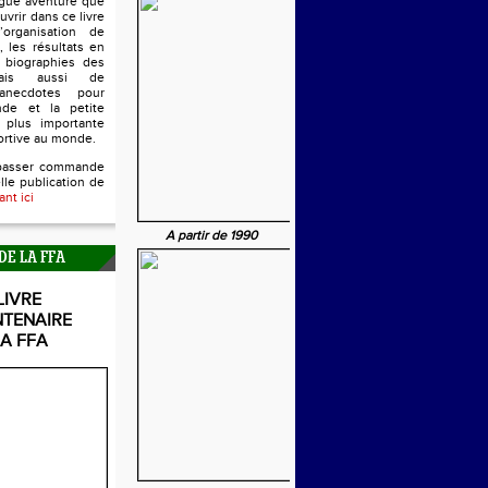
ngue aventure que
uvrir dans ce livre
’organisation de
, les résultats en
s biographies des
mais aussi de
anecdotes pour
nde et la petite
 plus importante
ortive au monde.
passer commande
lle publication de
ant ici
A partir de 1990
DE LA FFA
LIVRE
NTENAIRE
LA FFA