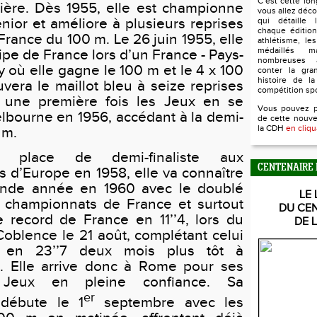
C’est cette lo
rière. Dès 1955, elle est championne
vous allez déco
nior et améliore à plusieurs reprises
qui détaille l
chaque édition
France du 100 m. Le 26 juin 1955, elle
athlétisme, le
médaillés 
pe de France lors d’un France - Pays-
nombreuses 
 où elle gagne le 100 m et le 4 x 100
conter la gra
histoire de la
uvera le maillot bleu à seize reprises
compétition sp
a une première fois les Jeux en se
Vous pouvez 
lbourne en 1956, accédant à la demi-
de cette nouve
la CDH
en cliqu
 m.
 place de demi-finaliste aux
CENTENAIRE 
 d’Europe en 1958, elle va connaître
ande année en 1960 avec le doublé
LE 
 championnats de France et surtout
DU CE
 record de France en 11’’4, lors du
DE 
oblence le 21 août, complétant celui
en 23’’7 deux mois plus tôt à
 Elle arrive donc à Rome pour ses
 Jeux en pleine confiance. Sa
er
 débute le 1
septembre avec les