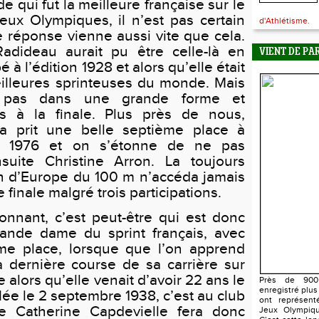
 qui fut la meilleure française sur le
ux Olympiques, il n’est pas certain
d'Athlétisme.
 réponse vienne aussi vite que cela.
Radideau aurait pu être celle-là en
VIENT DE PA
é à l’édition 1928 et alors qu’elle était
illeures sprinteuses du monde. Mais
it pas dans une grande forme et
s à la finale. Plus près de nous,
a prit une belle septième place à
n 1976 et on s’étonne de ne pas
nsuite Christine Arron. La toujours
 d’Europe du 100 m n’accéda jamais
 finale malgré trois participations.
tonnant, c’est peut-être qui est donc
rande dame du sprint français, avec
me place, lorsque que l’on apprend
a dernière course de sa carrière sur
e alors qu’elle venait d’avoir 22 ans le
Près de 900 
enregistré plus
ée le 2 septembre 1938, c’est au club
ont représent
e Catherine Capdevielle fera donc
Jeux Olympiqu