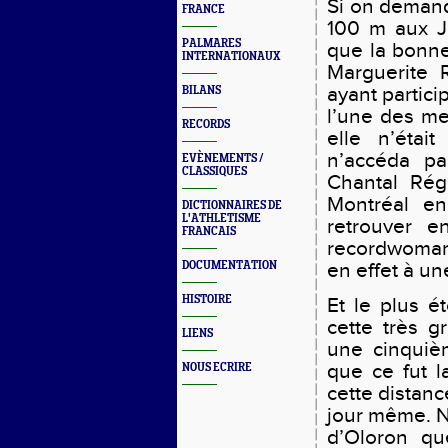
Si on demande
FRANCE
100 m aux Je
PALMARES
que la bonne
INTERNATIONAUX
Marguerite 
ayant particip
BILANS
l’une des me
RECORDS
elle n’éta
n’accéda pa
EVÈNEMENTS /
CLASSIQUES
Chantal Rég
Montréal e
DICTIONNAIRES DE
L'ATHLETISME
retrouver e
FRANCAIS
recordwoman
en effet à une
DOCUMENTATION
HISTOIRE
Et le plus é
cette très g
LIENS
une cinquiè
que ce fut l
NOUS ECRIRE
cette distanc
jour même. N
d’Oloron qu