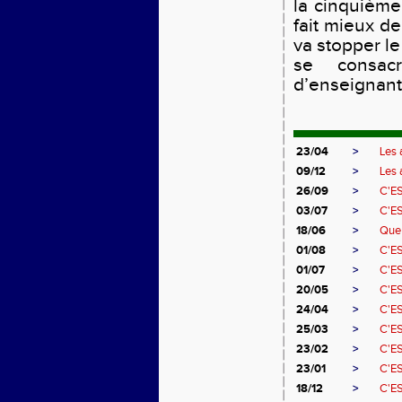
la cinquième
fait mieux de
va stopper le
se consac
d’enseignant
23/04
>
Les 
09/12
>
Les 
26/09
>
C'E
03/07
>
C'E
18/06
>
Que 
01/08
>
C'ES
01/07
>
C'ES
20/05
>
C'ES
24/04
>
C'ES
25/03
>
C'ES
23/02
>
C'ES
23/01
>
C'ES
18/12
>
C'ES