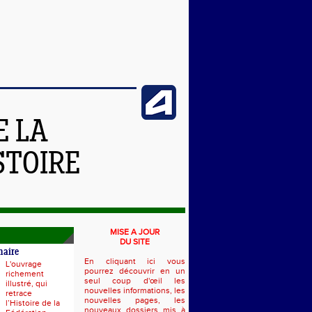
E LA
STOIRE
MISE A JOUR
DU SITE
naire
En cliquant ici vous
L'ouvrage
pourrez découvrir en un
richement
seul coup d'œil les
illustré, qui
nouvelles informations, les
retrace
nouvelles pages, les
l’Histoire de la
nouveaux dossiers mis à