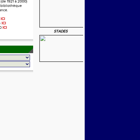
 (de 1921 à 2000)
a bibliothèque
ance.
2
ICI
4
ICI
00
ICI
STADES