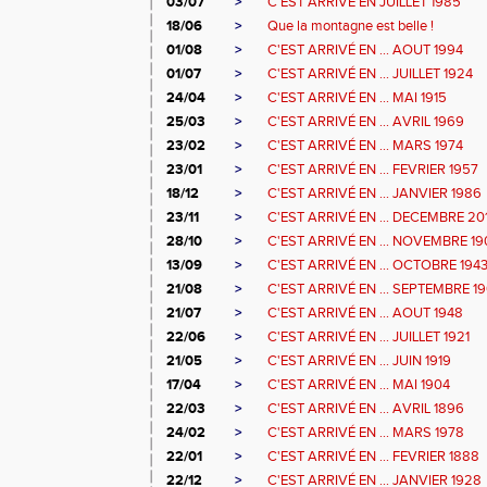
03/07
>
C'EST ARRIVE EN JUILLET 1985
18/06
>
Que la montagne est belle !
01/08
>
C'EST ARRIVÉ EN ... AOUT 1994
01/07
>
C'EST ARRIVÉ EN ... JUILLET 1924
24/04
>
C'EST ARRIVÉ EN ... MAI 1915
25/03
>
C'EST ARRIVÉ EN ... AVRIL 1969
23/02
>
C'EST ARRIVÉ EN ... MARS 1974
23/01
>
C'EST ARRIVÉ EN ... FEVRIER 1957
18/12
>
C'EST ARRIVÉ EN ... JANVIER 1986
23/11
>
C'EST ARRIVÉ EN ... DECEMBRE 20
28/10
>
C'EST ARRIVÉ EN ... NOVEMBRE 19
13/09
>
C'EST ARRIVÉ EN ... OCTOBRE 194
21/08
>
C'EST ARRIVÉ EN ... SEPTEMBRE 1
21/07
>
C'EST ARRIVÉ EN ... AOUT 1948
22/06
>
C'EST ARRIVÉ EN ... JUILLET 1921
21/05
>
C'EST ARRIVÉ EN ... JUIN 1919
17/04
>
C'EST ARRIVÉ EN ... MAI 1904
22/03
>
C'EST ARRIVÉ EN ... AVRIL 1896
24/02
>
C'EST ARRIVÉ EN ... MARS 1978
22/01
>
C'EST ARRIVÉ EN ... FEVRIER 1888
22/12
>
C'EST ARRIVÉ EN ... JANVIER 1928