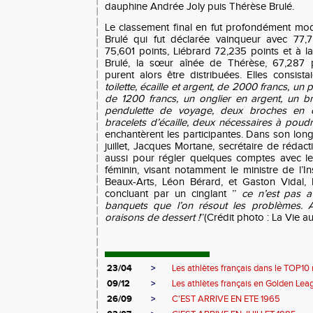
dauphine Andrée Joly puis Thérèse Brulé.
Le classement final en fut profondément modi
Brulé qui fut déclarée vainqueur avec 77,7
75,601 points, Liébrard 72,235 points et à l
Brulé, la sœur aînée de Thérèse, 67,287 
purent alors être distribuées. Elles consist
toilette, écaille et argent, de 2000 francs, un
de 1200 francs, un onglier en argent, un b
pendulette de voyage, deux broches en o
bracelets d’écaille, deux nécessaires à poudre
enchantèrent les participantes. Dans son lon
juillet, Jacques Mortane, secrétaire de rédac
aussi pour régler quelques comptes avec l
féminin, visant notamment le ministre de l’I
Beaux-Arts, Léon Bérard, et Gaston Vidal, 
concluant par un cinglant ’’
ce n’est pas a
banquets que l’on résout les problèmes.
oraisons de dessert !
’’(Crédit photo : La Vie a
23/04
>
Les athlètes français dans le TOP10 
09/12
>
Les athlètes français en Golden Leag
26/09
>
C'EST ARRIVE EN ETE 1965