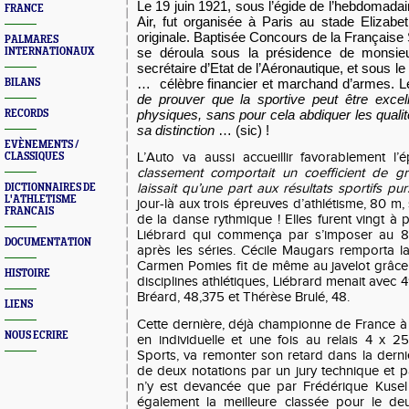
Le 19 juin 1921, sous l’égide de l’hebdomadai
FRANCE
Air, fut organisée à Paris au stade Elizab
originale. Baptisée Concours de la Française S
PALMARES
se déroula sous la présidence de monsie
INTERNATIONAUX
secrétaire d’Etat de l’Aéronautique, et sous l
… célèbre financier et marchand d’armes. Le 
BILANS
de prouver que la sportive peut être excel
physiques, sans pour cela abdiquer les quali
RECORDS
sa distinction
… (sic) !
EVÈNEMENTS /
L’Auto va aussi accueillir favorablement l
CLASSIQUES
classement comportait un coefficient de g
laissait qu’une part aux résultats sportifs pur
DICTIONNAIRES DE
L'ATHLETISME
jour-là aux trois épreuves d’athlétisme, 80 m, 
FRANCAIS
de la danse rythmique ! Elles furent vingt à p
Liébrard qui commença par s’imposer au 80
DOCUMENTATION
après les séries. Cécile Maugars remporta l
Carmen Pomies fit de même au javelot grâce
HISTOIRE
disciplines athlétiques, Liébrard menait avec 
Bréard, 48,375 et Thérèse Brulé, 48.
LIENS
Cette dernière, déjà championne de France à 
NOUS ECRIRE
en individuelle et une fois au relais 4 x 
Sports, va remonter son retard dans la derni
de deux notations par un jury technique et par
n’y est devancée que par Frédérique Kusel d
également la meilleure classée pour le de