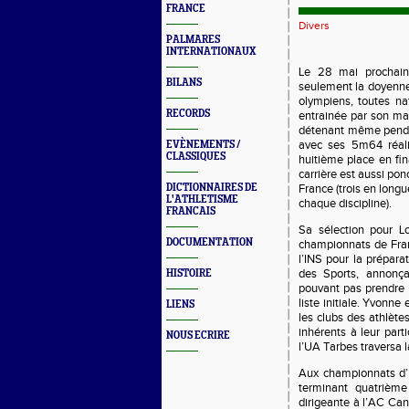
FRANCE
Divers
PALMARES
INTERNATIONAUX
Le 28 mai prochain
BILANS
seulement la doyenne 
olympiens, toutes nat
RECORDS
entrainée par son mar
détenant même pendan
avec ses 5m64 réalis
EVÈNEMENTS /
CLASSIQUES
huitième place en fin
carrière est aussi pon
DICTIONNAIRES DE
France (trois en longu
L'ATHLETISME
chaque discipline).
FRANCAIS
Sa sélection pour L
DOCUMENTATION
championnats de Fran
l’INS pour la préparat
des Sports, annonç
HISTOIRE
pouvant pas prendre e
liste initiale. Yvonne 
LIENS
les clubs des athlète
inhérents à leur part
NOUS ECRIRE
l’UA Tarbes traversa 
Aux championnats d’E
terminant quatrièm
dirigeante à l’AC Cann