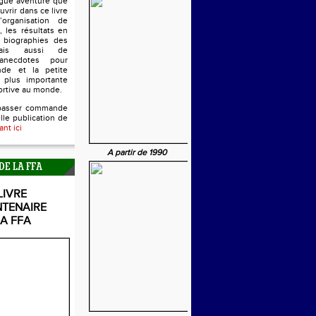
ngue aventure que
uvrir dans ce livre
’organisation de
, les résultats en
s biographies des
mais aussi de
anecdotes pour
nde et la petite
 plus importante
ortive au monde.
passer commande
lle publication de
ant ici
A partir de 1990
DE LA FFA
LIVRE
NTENAIRE
LA FFA