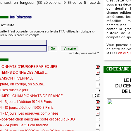
C’est cette lo
au saut en longueur (33 sélections, 9 titres et 5 records
vous allez déco
qui détaille l
chaque édition
athlétisme, le
les Réactions
médaillés 
nombreuses 
actualité
conter la gra
ité il faut posséder un compte sur le site FFA, utilisez la rubrique ci-
histoire de la
fier ou vous créer un compte.
compétition sp
Vous pouvez 
|
de cette nouve
la CDH
en cliqu
mot de passe oublié ?
IONNATS D'EUROPE PAR EQUIPE
CENTENAIRE 
NTEMPS DONNE DES AILES ...
 SAISON HIVERNALE
LE 
ète, on corrige, on ajoute...
DU CE
ses mises à jour
DE 
HAIES - CHAMPIONNATS DE FRANCE
(2)
- 3 jours. L'édition 1924 à Paris
- 10 jours. L'édition 1900 à Paris
 - 17 jours. Les épreuves combinées
Robert-Michon désignée porte drapeau aux JO
 - 24 jours. Le 50 km marche