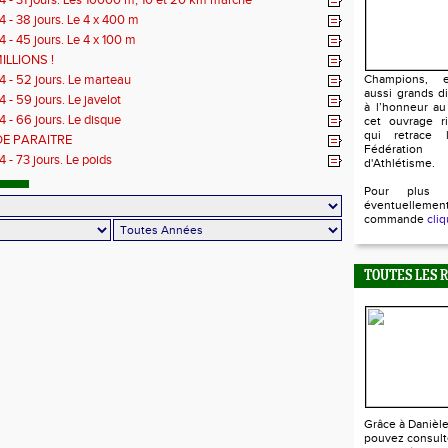
 - 31 jours. Les 10000 m, 10 et 20 km marche
 - 38 jours. Le 4 x 400 m
 - 45 jours. Le 4 x 100 m
ILLIONS !
 - 52 jours. Le marteau
Champions, e
aussi grands d
- 59 jours. Le javelot
à l’honneur au
 - 66 jours. Le disque
cet ouvrage ri
qui retrace l
DE PARAITRE
Fédératio
 - 73 jours. Le poids
d'Athlétisme.
Pour plus 
éventuellem
commande
cliq
TOUTES LES 
Grâce à Danièl
pouvez consult