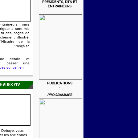
PRESIDENTS, DTN ET
ENTRAINEURS
ntraîneurs mais
irigeants sont mis
 fil des pages de
chement illustré,
’Histoire de la
n Française
de détails et
ent passer une
uez sur ce lien.
PUBLICATIONS
REVUES FFA
PROGRAMMES
e Debaye, vous
er les anciennes