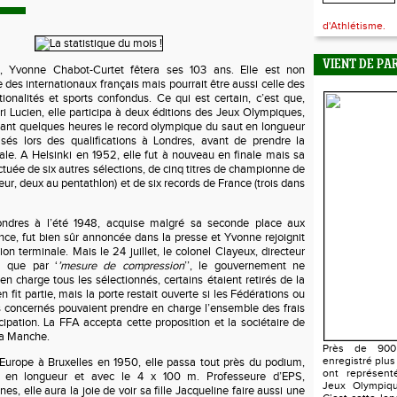
d'Athlétisme.
VIENT DE PA
, Yvonne Chabot-Curtet fêtera ses 103 ans. Elle est non
des internationaux français mais pourrait être aussi celle des
ionalités et sports confondus. Ce qui est certain, c’est que,
i Lucien, elle participa à deux éditions des Jeux Olympiques,
t quelques heures le record olympique du saut en longueur
és lors des qualifications à Londres, avant de prendre la
ale. A Helsinki en 1952, elle fut à nouveau en finale mais sa
ctuée de six autres sélections, de cinq titres de championne de
eur, deux au pentathlon) et de six records de France (trois dans
ondres à l’été 1948, acquise malgré sa seconde place aux
ce, fut bien sûr annoncée dans la presse et Yvonne rejoignit
ion terminale. Mais le 24 juillet, le colonel Clayeux, directeur
a que par ‘
’mesure de compression
’’, le gouvernement ne
n charge tous les sélectionnés, certains étaient retirés de la
en fit partie, mais la porte restait ouverte si les Fédérations ou
s concernés pouvaient prendre en charge l’ensemble des frais
icipation. La FFA accepta cette proposition et la sociétaire de
la Manche.
Près de 900 
enregistré plus
urope à Bruxelles en 1950, elle passa tout près du podium,
ont représent
e en longueur et avec le 4 x 100 m. Professeure d’EPS,
Jeux Olympiqu
es, elle aura la joie de voir sa fille Jacqueline faire aussi une