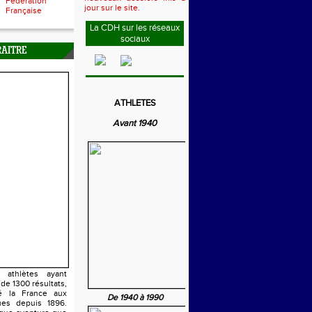
Fédération
jour sur le site.
Française
La CDH sur les réseaux
sociaux
RAITRE
ATHLETES
Avant 1940
athlètes ayant
 de 1300 résultats,
é la France aux
De 1940 à 1990
es depuis 1896.