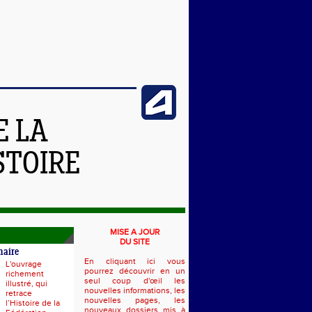
E LA
STOIRE
MISE A JOUR
DU SITE
naire
En cliquant ici vous
L'ouvrage
pourrez découvrir en un
richement
seul coup d'œil les
illustré, qui
nouvelles informations, les
retrace
nouvelles pages, les
l’Histoire de la
nouveaux dossiers mis à