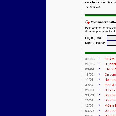
excellente carrière 
nationaux).
Commentez cette 
Pour commenter une actual
dessous pour vous identi
Login (Email)
:
Mot de Passe
:
>
30/06
CHAMP
>
26/05
LE PRI
>
07/04
FIN DE
>
13/02
On compl
>
14/01
Nombreu
>
27/12
400 M 
>
29/07
JO 2024 
>
22/07
JO 2024 
>
15/07
JO 2024
>
12/07
Mélina 
>
08/07
JO 2024
>