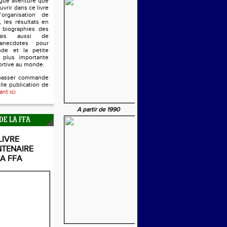
ngue aventure que
uvrir dans ce livre
’organisation de
, les résultats en
s biographies des
mais aussi de
anecdotes pour
nde et la petite
 plus importante
ortive au monde.
passer commande
lle publication de
ant ici
A partir de 1990
DE LA FFA
LIVRE
NTENAIRE
LA FFA