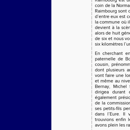
Raimbourg est un
coin de la Norma
Raimbourg sont d
d’entre eux est 
la commune où il 
devient à la scè
alors de huit gé
de six et nous vo
six kilomètres l’u
En cherchant e
paternelle de B
cousin, prénomm
dont plusieurs ar
vont faire une l
et même au nivea
Bernay, Michel 
dirigea durant
également présid
de la commissio
ses petits-fils p
dans l’Eure. Il
trouvions enfin 
avons plein les r