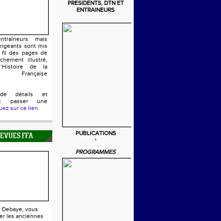
PRESIDENTS, DTN ET
ENTRAINEURS
ntraîneurs mais
irigeants sont mis
 fil des pages de
chement illustré,
’Histoire de la
n Française
de détails et
ent passer une
uez sur ce lien.
PUBLICATIONS
REVUES FFA
PROGRAMMES
e Debaye, vous
er les anciennes