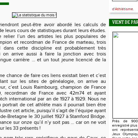
d'Athlétisme.
VIENT DE PA
iendront peut-être avoir abordé les calculs de
 de leurs cours de statistiques durant leurs études.
e relier l’un des artistes les plus populaires de
mpion et recordman de France de marteau, trois
al dans cette discipline est probablement très
si on arrive aussi à faire la jonction avec trois
longue carrière … et un tout jeune licencié de la
ime chance de faire ces liens existait bien et c’est
llant sur les sites de généalogie, on arrive au
ceur, c’est Louis Raimbourg, champion de France
9, recordman de France avec 42m74 et ayant
atch international par an de 1927 à 1929. Nous ne
ortrait de cet athlète mais il pourrait bien être
llustre cet article, puisqu’il s’agit de l’équipe ayant
de-Bretagne le 30 juillet 1927 à Stamford Bridge.
Près de 900 
hance sur onze qu’il n’y soit pas … car on ne voit
enregistré plus
ur les 33 présents !
ont représent
Jeux Olympiqu