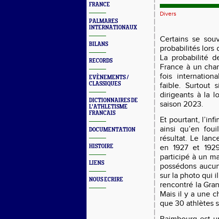
FRANCE
Divers
PALMARES
INTERNATIONAUX
Certains se souv
BILANS
probabilités lors
La probabilité d
RECORDS
France à un cha
fois internation
EVÈNEMENTS /
CLASSIQUES
faible. Surtout 
dirigeants à la 
DICTIONNAIRES DE
saison 2023.
L'ATHLETISME
FRANCAIS
Et pourtant, l’inf
ainsi qu’en foui
DOCUMENTATION
résultat. Le lan
HISTOIRE
en 1927 et 192
participé à un m
LIENS
possédons aucun p
sur la photo qui i
NOUS ECRIRE
rencontré la Gran
Mais il y a une c
que 30 athlètes s