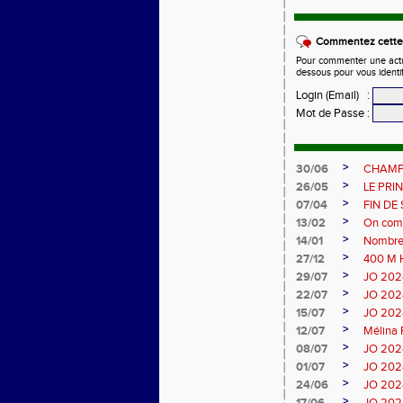
Commentez cette 
Pour commenter une actual
dessous pour vous identi
Login (Email)
:
Mot de Passe
:
>
30/06
CHAMP
>
26/05
LE PRI
>
07/04
FIN DE
>
13/02
On compl
>
14/01
Nombreu
>
27/12
400 M 
>
29/07
JO 2024 
>
22/07
JO 2024 
>
15/07
JO 2024
>
12/07
Mélina 
>
08/07
JO 2024
>
01/07
JO 2024
>
24/06
JO 2024
>