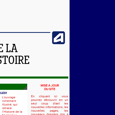
E LA
STOIRE
MISE A JOUR
DU SITE
naire
En cliquant ici vous
L'ouvrage
pourrez découvrir en un
richement
seul coup d'œil les
illustré, qui
nouvelles informations, les
retrace
nouvelles pages, les
l’Histoire de la
nouveaux dossiers mis à