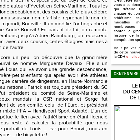
 nom très rare, spécifique du pays de Caux, ce
C’est cette lo
vous allez déco
ndie autour d’Yvetot en Seine-Maritime. Tous les
qui détaille l
onc probablement des cousins et le plus célèbre
chaque édition
connu sous son nom d’artiste, reprenant le nom de
athlétisme, le
médaillés 
a grandi, Bourville. Il en modifie l’orthographe et
nombreuses 
ne André Bourvil ! En partant de lui, on remonte
conter la gra
nérations jusqu’à Adrien Raimbourg, on redescend
histoire de la
compétition sp
ici avec deux cousins, certes éloignés mais nés à
n de l’autre.
Vous pouvez 
de cette nouve
la CDH
en cliqu
ncore un peu, on découvre que la grand-mère
ourvil se nomme Marguerite Devaux. Elle a un
é Louis qui va avoir une grande descendance,
CENTENAIRE 
rière-petits-enfants qui après avoir été athlètes
ongue carrière de dirigeants, en Haute-Normandie
LE 
u national. Patrick est toujours président du SC
DU CE
fut président du comité de Seine-Maritime et
DE 
 deux mandats la CSR national et Serge fut
ent de son comité, celui de l’Eure, et président
n mixte FFA – Handisport Sport Adapté. L’un de
erpétue le lien avec l’athlétisme en étant licencié
 vous reste à calculer la probabilité que nous
le portrait de Louis … car pour Bourvil, nous en
ayons … de bicyclette !