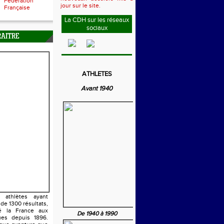
Fédération
jour sur le site.
Française
La CDH sur les réseaux
sociaux
RAITRE
ATHLETES
Avant 1940
athlètes ayant
 de 1300 résultats,
é la France aux
De 1940 à 1990
es depuis 1896.