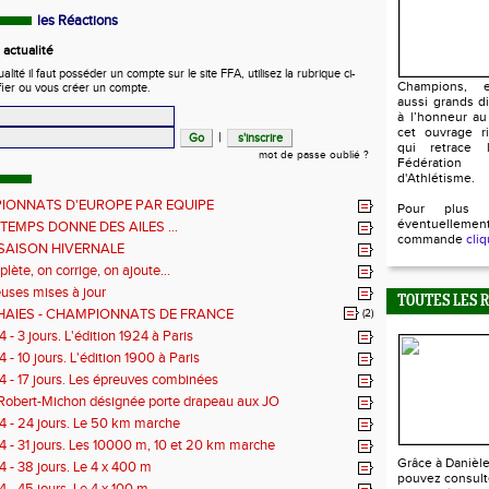
les Réactions
actualité
ité il faut posséder un compte sur le site FFA, utilisez la rubrique ci-
Champions, e
fier ou vous créer un compte.
aussi grands d
à l’honneur au
cet ouvrage ri
|
qui retrace l
mot de passe oublié ?
Fédératio
d'Athlétisme.
IONNATS D'EUROPE PAR EQUIPE
Pour plus 
éventuellem
NTEMPS DONNE DES AILES ...
commande
cliq
 SAISON HIVERNALE
ète, on corrige, on ajoute...
ses mises à jour
TOUTES LES 
HAIES - CHAMPIONNATS DE FRANCE
(2)
- 3 jours. L'édition 1924 à Paris
- 10 jours. L'édition 1900 à Paris
 - 17 jours. Les épreuves combinées
Robert-Michon désignée porte drapeau aux JO
 - 24 jours. Le 50 km marche
 - 31 jours. Les 10000 m, 10 et 20 km marche
Grâce à Danièl
 - 38 jours. Le 4 x 400 m
pouvez consult