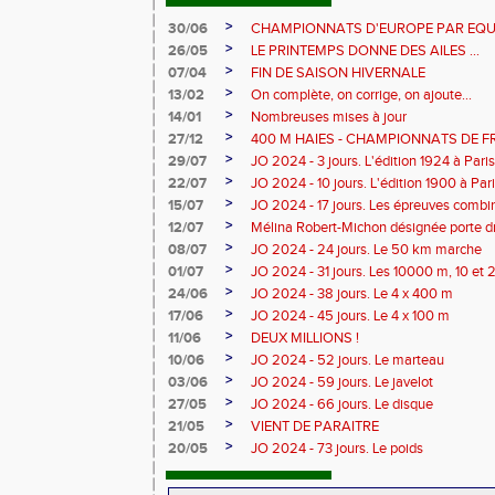
>
30/06
CHAMPIONNATS D'EUROPE PAR EQU
>
26/05
LE PRINTEMPS DONNE DES AILES ...
>
07/04
FIN DE SAISON HIVERNALE
>
13/02
On complète, on corrige, on ajoute...
>
14/01
Nombreuses mises à jour
>
27/12
400 M HAIES - CHAMPIONNATS DE 
>
29/07
JO 2024 - 3 jours. L'édition 1924 à Paris
>
22/07
JO 2024 - 10 jours. L'édition 1900 à Par
>
15/07
JO 2024 - 17 jours. Les épreuves combi
>
12/07
Mélina Robert-Michon désignée porte 
>
08/07
JO 2024 - 24 jours. Le 50 km marche
>
01/07
JO 2024 - 31 jours. Les 10000 m, 10 et
>
24/06
JO 2024 - 38 jours. Le 4 x 400 m
>
17/06
JO 2024 - 45 jours. Le 4 x 100 m
>
11/06
DEUX MILLIONS !
>
10/06
JO 2024 - 52 jours. Le marteau
>
03/06
JO 2024 - 59 jours. Le javelot
>
27/05
JO 2024 - 66 jours. Le disque
>
21/05
VIENT DE PARAITRE
>
20/05
JO 2024 - 73 jours. Le poids