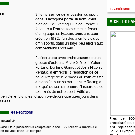
d'Athlétisme.
Si la naissance de la passion du sport
dans l’Hexagone porte un nom, c’est
VIENT DE PA
bien celui du Racing Club de France. Il
fallait tout l’enthousiasme et la ferveur
d’un groupe de lycéens parisiens pour
créer, en 1882, l’un des premiers clubs
omnisports, dans un pays peu enclin aux
compétitions sportives.
Et c'est aussi avec enthousiasme qu'un
groupe d'auteurs, Michaël Attali, Yohann
Fortune, Doriane Gomet et Jean-Nicolas
Renaud, a entrepris la rédaction de ce
bel ouvrage de 192 pages où l'athlétisme
a bien sûr toute sa part, tant le Racing a
marqué de son empreinte l'histoire et les
palmarès de notre sport. Édité au
t en ciel et blanc est disponible depuis quelques jours dans
iries !
les Réactions
Près de 900 
actualité
enregistré plus
ont représent
ité il faut posséder un compte sur le site FFA, utilisez la rubrique ci-
fier ou vous créer un compte.
Jeux Olympiqu