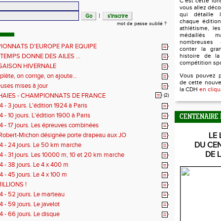
C’est cette lo
vous allez déco
qui détaille l
|
chaque édition
mot de passe oublié ?
athlétisme, le
médaillés 
nombreuses 
IONNATS D'EUROPE PAR EQUIPE
conter la gra
NTEMPS DONNE DES AILES ...
histoire de la
compétition sp
 SAISON HIVERNALE
ète, on corrige, on ajoute...
Vous pouvez 
de cette nouve
ses mises à jour
la CDH
en cliqu
HAIES - CHAMPIONNATS DE FRANCE
(2)
- 3 jours. L'édition 1924 à Paris
- 10 jours. L'édition 1900 à Paris
CENTENAIRE 
 - 17 jours. Les épreuves combinées
Robert-Michon désignée porte drapeau aux JO
LE 
DU CE
 - 24 jours. Le 50 km marche
DE 
 - 31 jours. Les 10000 m, 10 et 20 km marche
 - 38 jours. Le 4 x 400 m
 - 45 jours. Le 4 x 100 m
ILLIONS !
 - 52 jours. Le marteau
- 59 jours. Le javelot
 - 66 jours. Le disque