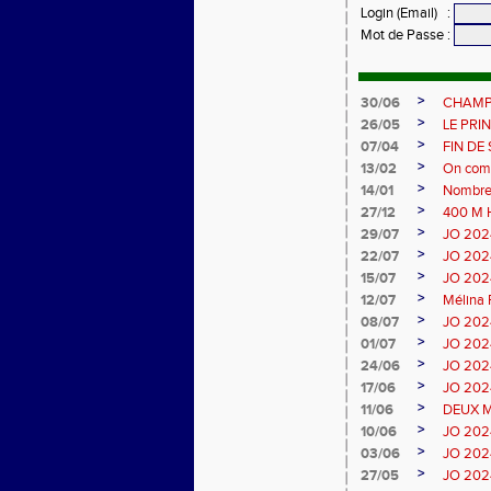
Login (Email)
:
Mot de Passe
:
>
30/06
CHAMP
>
26/05
LE PRI
>
07/04
FIN DE
>
13/02
On compl
>
14/01
Nombreu
>
27/12
400 M 
>
29/07
JO 2024 
>
22/07
JO 2024 
>
15/07
JO 2024
>
12/07
Mélina 
>
08/07
JO 2024
>
01/07
JO 2024
>
24/06
JO 2024
>
17/06
JO 2024
>
11/06
DEUX M
>
10/06
JO 2024
>
03/06
JO 2024 
>
27/05
JO 2024