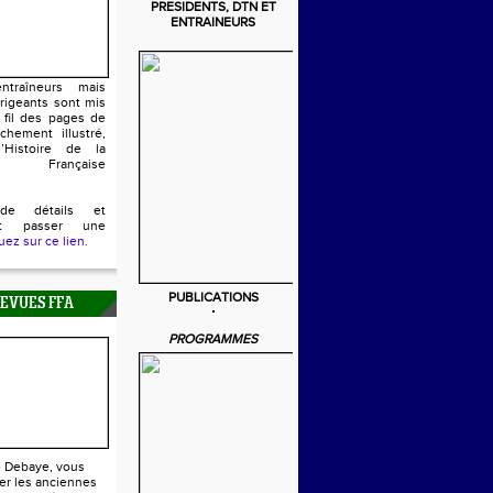
PRESIDENTS, DTN ET
ENTRAINEURS
ntraîneurs mais
irigeants sont mis
 fil des pages de
chement illustré,
’Histoire de la
n Française
de détails et
ent passer une
uez sur ce lien.
PUBLICATIONS
REVUES FFA
PROGRAMMES
e Debaye, vous
er les anciennes