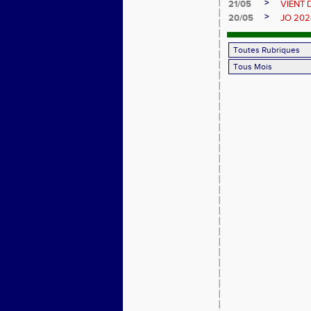
>
21/05
VIENT 
>
20/05
JO 2024