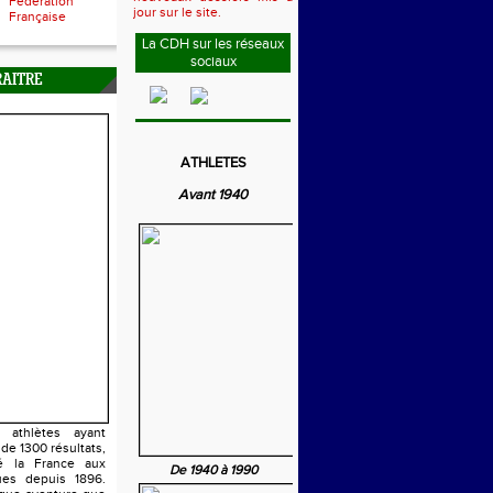
Fédération
jour sur le site.
Française
La CDH sur les réseaux
sociaux
RAITRE
ATHLETES
Avant 1940
athlètes ayant
 de 1300 résultats,
é la France aux
De 1940 à 1990
es depuis 1896.