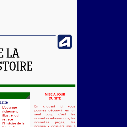
E LA
STOIRE
MISE A JOUR
DU SITE
naire
En cliquant ici vous
L'ouvrage
pourrez découvrir en un
richement
seul coup d'œil les
illustré, qui
nouvelles informations, les
retrace
nouvelles pages, les
l’Histoire de la
nouveaux dossiers mis à