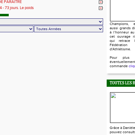
DE PARAITRE
 - 73 jours. Le poids
Champions, e
aussi grands d
à l’honneur au
cet ouvrage ri
qui retrace l
Fédératio
d'Athlétisme.
Pour plus 
éventuellem
commande
cliq
TOUTES LES 
Grâce à Danièl
pouvez consult