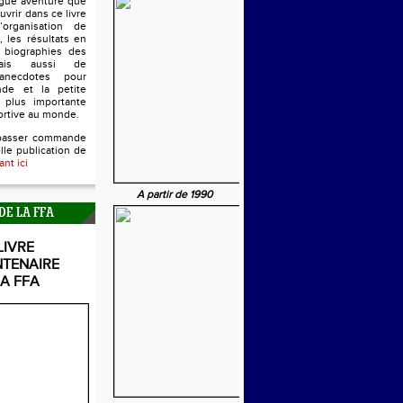
ngue aventure que
uvrir dans ce livre
’organisation de
, les résultats en
s biographies des
mais aussi de
anecdotes pour
nde et la petite
 plus importante
ortive au monde.
passer commande
lle publication de
ant ici
A partir de 1990
DE LA FFA
LIVRE
NTENAIRE
LA FFA