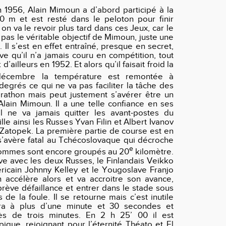
1956, Alain Mimoun a d’abord participé à la
0 m et est resté dans le peloton pour finir
n va le revoir plus tard dans ces Jeux, car le
 pas le véritable objectif de Mimoun, juste une
Il s’est en effet entraîné, presque en secret,
e qu’il n’a jamais couru en compétition, tout
ailleurs en 1952. Et alors qu’il faisait froid la
cembre la température est remontée à
degrés ce qui ne va pas faciliter la tâche des
rathon mais peut justement s’avérer être un
lain Mimoun. Il a une telle confiance en ses
’il ne va jamais quitter les avant-postes du
ille ainsi les Russes Yvan Filin et Albert Ivanov
 Zatopek. La première partie de course est en
’avère fatal au Tchécoslovaque qui décroche
e
hommes sont encore groupés au 20
kilomètre.
e avec les deux Russes, le Finlandais Veikko
ricain Johnny Kelley et le Yougoslave Franjo
 accélère alors et va accroitre son avance,
rève défaillance et entrer dans le stade sous
 de la foule. Il se retourne mais c’est inutile
nira à plus d’une minute et 30 secondes et
s de trois minutes. En 2 h 25’ 00 il est
que, rejoignant pour l’éternité Théato et El