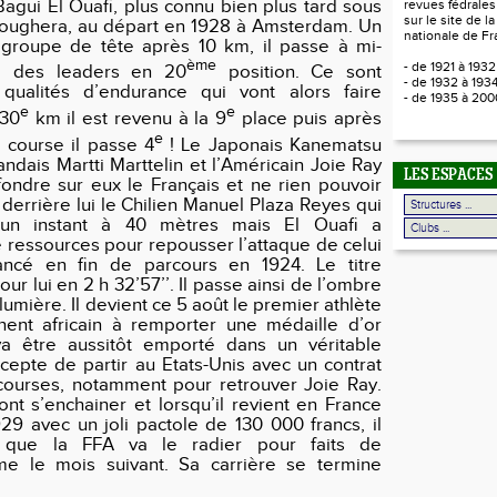
agui El Ouafi, plus connu bien plus tard sous
revues fédrales
sur le site de l
oughera, au départ en 1928 à Amsterdam.
Un
nationale de Fr
 groupe de tête après 10 km, il passe à mi-
ème
- de 1921 à 193
’’ des leaders en 20
position. Ce sont
- de 1932 à 193
qualités d’endurance qui vont alors faire
- de 1935 à 20
e
e
 30
km il est revenu à la 9
place puis après
e
 course il passe 4
! Le Japonais Kanematsu
ndais Martti Marttelin et l’Américain Joie Ray
LES ESPACES
 fondre sur eux le Français et ne rien pouvoir
ne derrière lui le Chilien Manuel Plaza Reyes qui
un instant à 40 mètres mais El Ouafi a
 ressources pour repousser l’attaque de celui
vancé en fin de parcours en 1924. Le titre
ur lui en 2 h 32’57’’. Il passe ainsi de l’ombre
lumière. Il devient ce 5 août le premier athlète
nent africain à remporter une médaille d’or
a être aussitôt emporté dans un véritable
ccepte de partir au Etats-Unis avec un contrat
courses, notamment pour retrouver Joie Ray.
nt s’enchainer et lorsqu’il revient en France
929 avec un joli pactole de 130 000 francs, il
 que la FFA va le radier pour faits de
sme le mois suivant. Sa carrière se termine