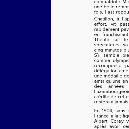
compatriote Mic
une belle remo
fois, Fast repo
Chatillon, à l’
effort, vit pa
rapidement pavil
en franchissan
Théato sur le
spectateurs, sa
cinq minutes pl
S’il semble bi
comme olympiq
récompensé pa
délégation améri
une médaille de
ainsi qu’une en
des années 
Luxembourgeois
crédité de cette
restera à jamai
En 1904, sans a
France allait f
Albert Corey v
après avoir ce