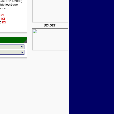
 (de 1921 à 2000)
a bibliothèque
ance.
2
ICI
4
ICI
00
ICI
STADES