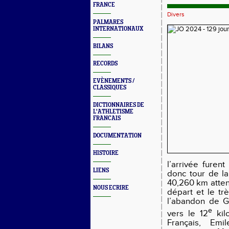
FRANCE
Divers
PALMARES
INTERNATIONAUX
BILANS
RECORDS
EVÈNEMENTS /
CLASSIQUES
DICTIONNAIRES DE
L'ATHLETISME
FRANCAIS
DOCUMENTATION
HISTOIRE
l’arrivée furen
LIENS
donc tour de la
40,260 km attend
NOUS ECRIRE
départ et le tr
l’abandon de G
e
vers le 12
kil
Français, Emi