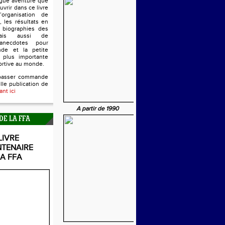
ngue aventure que
uvrir dans ce livre
’organisation de
, les résultats en
s biographies des
mais aussi de
anecdotes pour
nde et la petite
 plus importante
ortive au monde.
passer commande
lle publication de
ant ici
A partir de 1990
DE LA FFA
LIVRE
NTENAIRE
LA FFA