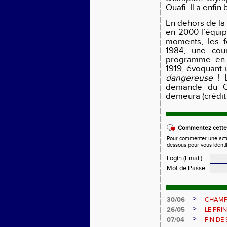
Ouafi. Il a enfin
En dehors de l
en 2000 l’équip
moments, les f
1984, une cour
programme en 1
1919, évoquant
dangereuse
! L
demande du Co
demeura (crédi
Commentez cette 
Pour commenter une actual
dessous pour vous identi
Login (Email)
:
Mot de Passe
:
>
30/06
CHAMP
>
26/05
LE PRI
>
07/04
FIN DE