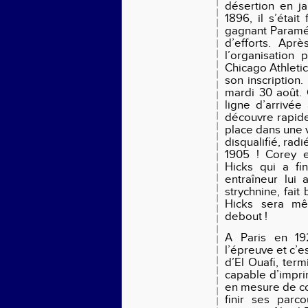
désertion en j
1896, il s’était
gagnant Paramé-
d’efforts. Apr
l’organisation 
Chicago Athletic
son inscription.
mardi 30 août. 
ligne d’arrivée
découvre rapide
place dans une v
disqualifié, rad
1905 ! Corey 
Hicks qui a fi
entraîneur lui 
strychnine, fai
Hicks sera mê
debout !
A Paris en 192
l’épreuve et c’e
d’El Ouafi, ter
capable d’impri
en mesure de co
finir ses par