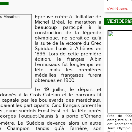
d'Athlétisme.
Epreuve créée à l’initiative de
Michel Bréal, le marathon a
VIENT DE PA
beaucoup participé à la
construction de la légende
olympique, ne serait-ce qu’à
la suite de la victoire du Grec
Spiridon Louis à Athènes en
1896. Lors de cette première
édition, le français Albin
Lermusiaux fut longtemps en
tête mais les premières
médailles françaises furent
obtenues en 1900.
Le 19 juillet, le départ et
t donnés à la Croix-Catelan et le parcours fit
 capitale par les boulevards des maréchaux.
aient les participants. Cinq français prirent le
ès jeune suédois Ernst Fast prit la tête après
eorges Touquet-Daunis à la porte d’Ornano
Près de 900 
enregistré plus
omètre. Le Suédois devance alors un autre
ont représent
le Champion, tandis qu’à l’arrière, son
Jeux Olympiqu