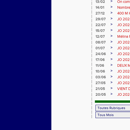
>
13/02
On compl
>
14/01
Nombreu
>
27/12
400 M 
>
29/07
JO 2024 
>
22/07
JO 2024 
>
15/07
JO 2024
>
12/07
Mélina 
>
08/07
JO 2024
>
01/07
JO 2024
>
24/06
JO 2024
>
17/06
JO 2024
>
11/06
DEUX M
>
10/06
JO 2024
>
03/06
JO 2024 
>
27/05
JO 2024
>
21/05
VIENT 
>
20/05
JO 2024