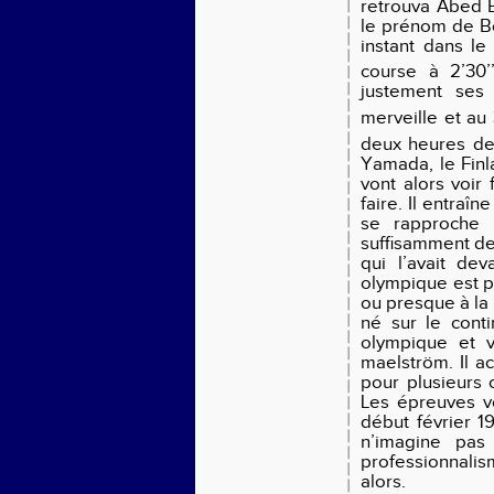
retrouva Abed B
le prénom de B
instant dans le
course à 2’30
justement ses 
merveille et au
deux heures de
Yamada, le Finla
vont alors voir
faire. Il entraî
se rapproche 
suffisamment de
qui l’avait de
olympique est po
ou presque à la 
né sur le conti
olympique et v
maelström. Il a
pour plusieurs 
Les épreuves vo
début février 1
n’imagine pas
professionnali
alors.