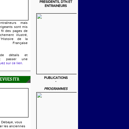
PRESIDENTS, DTN ET
ENTRAINEURS
ntraîneurs mais
irigeants sont mis
 fil des pages de
chement illustré,
’Histoire de la
n Française
de détails et
ent passer une
uez sur ce lien.
PUBLICATIONS
REVUES FFA
PROGRAMMES
e Debaye, vous
er les anciennes