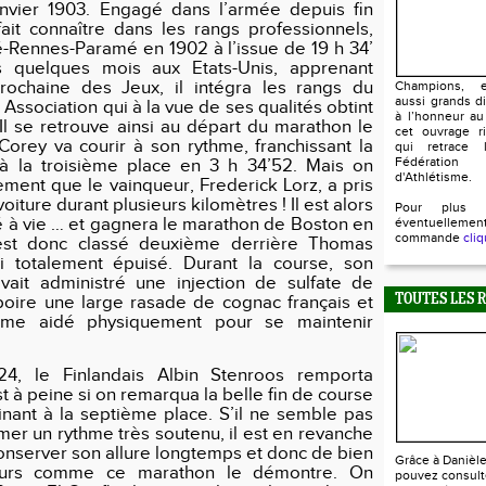
anvier 1903. Engagé dans l’armée depuis fin
 fait connaître dans les rangs professionnels,
Rennes-Paramé en 1902 à l’issue de 19 h 34’
ès quelques mois aux Etats-Unis, apprenant
prochaine des Jeux, il intégra les rangs du
Champions, e
aussi grands d
 Association qui à la vue de ses qualités obtint
à l’honneur au
 Il se retrouve ainsi au départ du marathon le
cet ouvrage ri
Corey va courir à son rythme, franchissant la
qui retrace l
Fédératio
 à la troisième place en 3 h 34’52. Mais on
d'Athlétisme.
ment que le vainqueur, Frederick Lorz, a pris
oiture durant plusieurs kilomètres ! Il est alors
Pour plus 
ié à vie … et gagnera le marathon de Boston en
éventuellem
commande
cliq
est donc classé deuxième derrière Thomas
ni totalement épuisé. Durant la course, son
avait administré une injection de sulfate de
t boire une large rasade de cognac français et
TOUTES LES 
me aidé physiquement pour se maintenir
4, le Finlandais Albin Stenroos remporta
st à peine si on remarqua la belle fin de course
minant à la septième place. S’il ne semble pas
mer un rythme très soutenu, il est en revanche
nserver son allure longtemps et donc de bien
Grâce à Danièl
cours comme ce marathon le démontre. On
pouvez consult