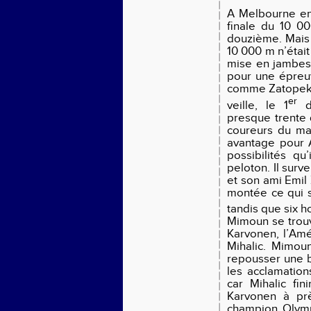
A Melbourne en 
finale du 10 00
douzième. Mais o
10 000 m n’était
mise en jambes. 
pour une épreuv
comme Zatopek d’
er
veille, le 1
dé
presque trente 
coureurs du ma
avantage pour A
possibilités qu
peloton. Il surve
et son ami Emil
montée ce qui s
tandis que six 
Mimoun se trouv
Karvonen, l’Amé
Mihalic. Mimoun
repousser une b
les acclamations
car Mihalic fi
Karvonen à prè
champion Olympi