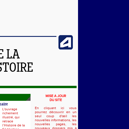
E LA
STOIRE
MISE A JOUR
DU SITE
naire
En cliquant ici vous
L'ouvrage
pourrez découvrir en un
richement
seul coup d'œil les
illustré, qui
nouvelles informations, les
retrace
nouvelles pages, les
l’Histoire de la
nouveaux dossiers mis à