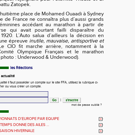
 battu Zatopek.
a huitième place de Mohamed Ouaadi à Sydney
e de France ne connaîtra plus d’aussi grands
éminines accédant au marathon à partir de
se qui avait pourtant failli disparaître du
920. L’Auto salua d’ailleurs la décision en
 une épreuve
inutile, mauvaise, antisportive et
e CIO fit marche arrière, notamment à la
mité Olympique Français et le marathon
t photo : Underwood & Underwood).
les Réactions
actualité
ité il faut posséder un compte sur le site FFA, utilisez la rubrique ci-
fier ou vous créer un compte.
|
mot de passe oublié ?
IONNATS D'EUROPE PAR EQUIPE
NTEMPS DONNE DES AILES ...
 SAISON HIVERNALE