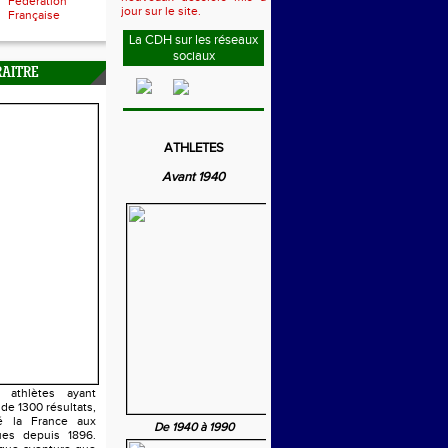
Fédération
jour sur le site.
Française
La CDH sur les réseaux
sociaux
RAITRE
ATHLETES
Avant 1940
athlètes ayant
 de 1300 résultats,
é la France aux
De 1940 à 1990
es depuis 1896.