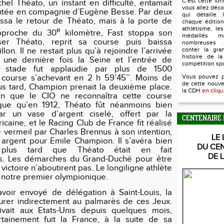
C’est cette lo
hel Théato, un instant en difficulté, entamait
vous allez déco
ntée en compagnie d’Eugène Besse. Par deux
qui détaille l
ussa le retour de Théato, mais à la porte de
chaque édition
athlétisme, le
e
approche du 30
kilomètre, Fast stoppa son
médaillés 
sser Théato, reprit sa course puis baissa
nombreuses 
lon. Il ne restait plus qu’à rejoindre l’arrivée
conter la gra
histoire de la
t une dernière fois la Seine et l’entrée de
compétition sp
 stade fut applaudie par plus de 1500
 course s’achevant en 2 h 59’45’’. Moins de
Vous pouvez 
de cette nouve
us tard, Champion prenait la deuxième place.
la CDH
en cliqu
en que le CIO ne reconnaîtra cette course
ue qu’en 1912, Théato fût néanmoins bien
r un vase d’argent ciselé, offert par la
CENTENAIRE 
caine, et le Racing Club de France fit réalisé
 vermeil par Charles Brennus à son intention,
LE 
 argent pour Emile Champion. Il s’avéra bien
DU CE
plus tard que Théato était en fait
DE 
. Les démarches du Grand-Duché pour être
 victoire n’aboutirent pas. Le longiligne athlète
s notre premier olympionique.
voir envoyé de délégation à Saint-Louis, la
igurer indirectement au palmarès de ces Jeux.
ivait aux Etats-Unis depuis quelques mois,
rtainement fuit la France, à la suite de sa