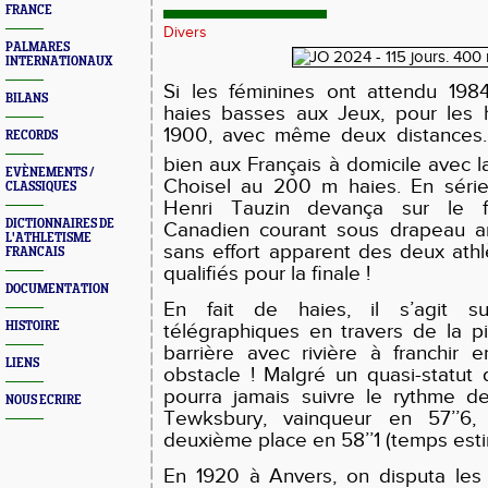
FRANCE
Divers
PALMARES
INTERNATIONAUX
Si les féminines ont attendu 1984
BILANS
haies basses aux Jeux, pour les
1900, avec même deux distances. 
RECORDS
bien aux Français à domicile avec l
EVÈNEMENTS /
Choisel au 200 m haies. En séri
CLASSIQUES
Henri Tauzin devança sur le f
DICTIONNAIRES DE
Canadien courant sous drapeau amé
L'ATHLETISME
sans effort apparent des deux athlè
FRANCAIS
qualifiés pour la finale !
DOCUMENTATION
En fait de haies, il s’agit s
HISTOIRE
télégraphiques en travers de la 
barrière avec rivière à franchir 
LIENS
obstacle ! Malgré un quasi-statut 
pourra jamais suivre le rythme de
NOUS ECRIRE
Tewksbury, vainqueur en 57’’6,
deuxième place en 58’’1 (temps esti
En 1920 à Anvers, on disputa les 