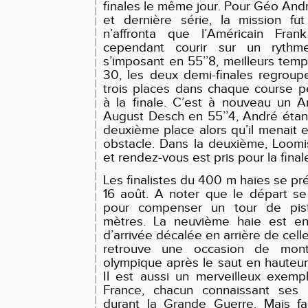
finales le même jour. Pour Géo And
et dernière série, la mission fut 
n’affronta que l’Américain Fran
cependant courir sur un rythm
s’imposant en 55’’8, meilleurs temp
30, les deux demi-finales regroupen
trois places dans chaque course p
à la finale. C’est à nouveau un A
August Desch en 55’’4, André étant
deuxième place alors qu’il menait e
obstacle. Dans la deuxième, Loomis
et rendez-vous est pris pour la final
Les finalistes du 400 m haies se pr
16 août. A noter que le départ se 
pour compenser un tour de pist
mètres. La neuvième haie est en 
d’arrivée décalée en arrière de cel
retrouve une occasion de mon
olympique après le saut en hauteu
Il est aussi un merveilleux exemp
France, chacun connaissant ses
durant la Grande Guerre. Mais fa