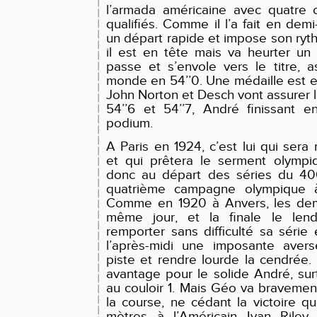
l’armada américaine avec quatre c
qualifiés. Comme il l’a fait en dem
un départ rapide et impose son ry
il est en tête mais va heurter un
passe et s’envole vers le titre, 
monde en 54’’0. Une médaille est 
John Norton et Desch vont assurer l
54’’6 et 54’’7, André finissant 
podium.
A Paris en 1924,
c’est lui qui sera
et qui prêtera le serment olympi
donc au départ des séries du 40
quatrième campagne olympique 
Comme en 1920 à Anvers, les demi-
même jour, et la finale le len
remporter sans difficulté sa série
l’après-midi une imposante aver
piste et rendre lourde la cendrée
avantage pour le solide André, surt
au couloir 1. Mais Géo va bravemen
la course, ne cédant la victoire q
mètres à l’Américain Ivan Riley,