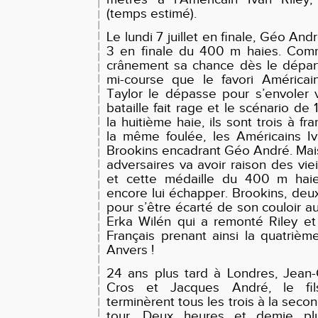
(temps estimé).
Le lundi 7 juillet en finale, Géo And
3 en finale du 400 m haies. Comme
crânement sa chance dès le départ
mi-course que le favori Américai
Taylor le dépasse pour s’envoler ve
bataille fait rage et le scénario de
la huitième haie, ils sont trois à fr
la même foulée, les Américains Iv
Brookins encadrant Géo André. Mai
adversaires va avoir raison des vie
et cette médaille du 400 m haies
encore lui échapper. Brookins, de
pour s’être écarté de son couloir au
Erka Wilén qui a remonté Riley et 
Français prenant ainsi la quatri
Anvers !
24 ans plus tard à Londres, Jean-
Cros et Jacques André, le fi
terminèrent tous les trois à la sec
tour. Deux heures et demie plu