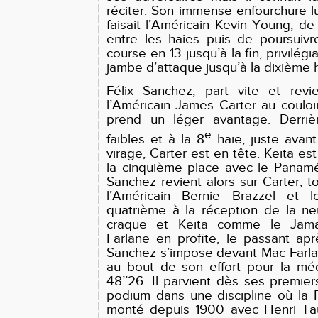
réciter. Son immense enfourchure 
faisait l’Américain Kevin Young, de
entre les haies puis de poursuivr
course en 13 jusqu’à la fin, privilégi
jambe d’attaque jusqu’à la dixième h
Félix Sanchez, part vite et revi
l’Américain James Carter au coulo
prend un léger avantage. Derrièr
e
faibles et à la 8
haie, juste avant
virage, Carter est en tête. Keita est
la cinquième place avec le Panam
Sanchez revient alors sur Carter, 
l’Américain Bernie Brazzel et l
quatrième à la réception de la ne
craque et Keita comme le Jam
Farlane en profite, le passant apr
Sanchez s’impose devant Mac Farlan
au bout de son effort pour la mé
48’’26. Il parvient dès ses premier
podium dans une discipline où la F
monté depuis 1900 avec Henri Tauz