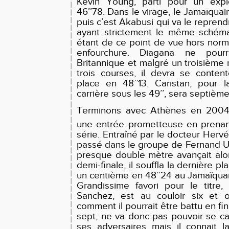
Kevin Young, parti pour un exp
46’’78. Dans le virage, le Jamaïqua
puis c’est Akabusi qui va le reprendr
ayant strictement le même schém
étant de ce point de vue hors nor
enfourchure. Diagana ne pour
Britannique et malgré un troisième
trois courses, il devra se conten
place en 48’’13. Caristan, pour 
carrière sous les 49’’, sera septième
Terminons avec Athènes en 2004.
une entrée prometteuse en prenan
série. Entraîné par le docteur Herv
passé dans le groupe de Fernand Ur
presque double mètre avançait alo
demi-finale, il souffla la dernière pl
un centième en 48’’24 au Jamaïqu
Grandissime favori pour le titre,
Sanchez, est au couloir six et on
comment il pourrait être battu en fi
sept, ne va donc pas pouvoir se ca
ses adversaires mais il connait la 