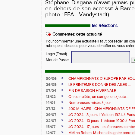
Stéphane Diagana n’avait jamais p
en dehors de son accessit à Barce
photo : FFA - Vandystadt).
les Réactions
Commentez cette actualité
Pour commenter une actualité il faut posséder un compt
rubrique ci-dessous pour vous identifier ou vous crée
Login (Email)
:
Mot de Passe
:
>
30/06
CHAMPIONNATS D'EUROPE PAR EQU
>
26/05
LE PRINTEMPS DONNE DES AILES ...
>
07/04
FIN DE SAISON HIVERNALE
>
13/02
On complète, on corrige, on ajoute...
>
14/01
Nombreuses mises à jour
>
27/12
400 M HAIES - CHAMPIONNATS DE 
>
29/07
JO 2024 - 3 jours. L'édition 1924 à Paris
>
22/07
JO 2024 - 10 jours. L'édition 1900 à Par
>
15/07
JO 2024 - 17 jours. Les épreuves combi
>
12/07
Mélina Robert-Michon désignée porte 