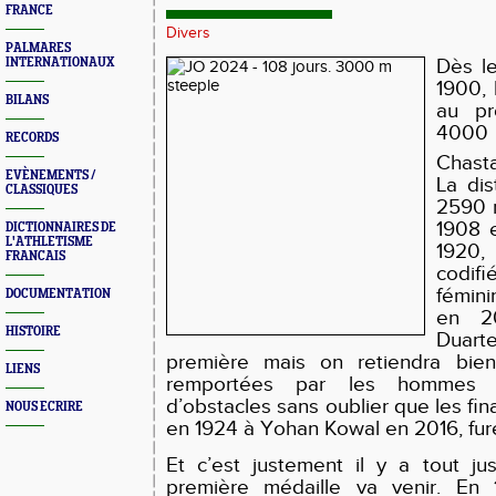
FRANCE
Divers
PALMARES
Dès l
INTERNATIONAUX
1900, 
BILANS
au p
400
RECORDS
Chasta
EVÈNEMENTS /
La dis
CLASSIQUES
2590 
1908 
DICTIONNAIRES DE
L'ATHLETISME
1920,
FRANCAIS
codif
fémin
DOCUMENTATION
en 2
HISTOIRE
Duar
première mais on retiendra bien
LIENS
remportées par les hommes 
d’obstacles sans oublier que les fina
NOUS ECRIRE
en 1924 à Yohan Kowal en 2016, fu
Et c’est justement il y a tout j
première médaille va venir. En 