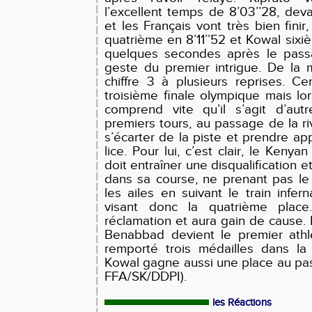
l’excellent temps de 8’03’’28, de
et les Français vont très bien fini
quatrième en 8’11’’52 et Kowal sixi
quelques secondes après le passa
geste du premier intrigue. De la ma
chiffre 3 à plusieurs reprises. Cer
troisième finale olympique mais lo
comprend vite qu’il s’agit d’aut
premiers tours, au passage de la ri
s’écarter de la piste et prendre appu
lice. Pour lui, c’est clair, le Kenya
doit entraîner une disqualification e
dans sa course, ne prenant pas le
les ailes en suivant le train infer
visant donc la quatrième place
réclamation et aura gain de cause.
Benabbad devient le premier athlè
remporté trois médailles dans l
Kowal gagne aussi une place au pas
FFA/SK/DDPI).
les Réactions