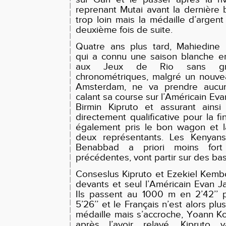
reprenant Mutai avant la dernière 
trop loin mais la médaille d’argent
deuxième fois de suite.
Quatre ans plus tard, Mahiedine 
qui a connu une saison blanche en
aux Jeux de Rio sans gro
chronométriques, malgré un nouve
Amsterdam, ne va prendre aucun
calant sa course sur l’Américain Ev
Birmin Kipruto et assurant ainsi
directement qualificative pour la f
également pris le bon wagon et l
deux représentants. Les Kenyans
Benabbad a priori moins for
précédentes, vont partir sur des ba
Conseslus Kipruto et Ezekiel Kembo
devants et seul l’Américain Evan Ja
Ils passent au 1000 m en 2’42’’
5’26’’ et le Français n’est alors plu
médaille mais s’accroche, Yoann Ko
après l’avoir relayé. Kipruto 