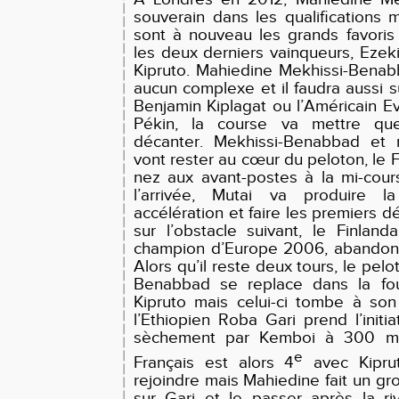
souverain dans les qualifications
sont à nouveau les grands favoris
les deux derniers vainqueurs, Ezek
Kipruto. Mahiedine Mekhissi-Benab
aucun complexe et il faudra aussi s
Benjamin Kiplagat ou l’Américain 
Pékin, la course va mettre qu
décanter. Mekhissi-Benabbad et
vont rester au cœur du peloton, le 
nez aux avant-postes à la mi-cour
l’arrivée, Mutai va produire l
accélération et faire les premiers d
sur l’obstacle suivant, le Finland
champion d’Europe 2006, abandonn
Alors qu’il reste deux tours, le pelo
Benabbad se replace dans la fo
Kipruto mais celui-ci tombe à son
l’Ethiopien Roba Gari prend l’initi
sèchement par Kemboi à 300 mèt
e
Français est alors 4
avec Kipru
rejoindre mais Mahiedine fait un gro
sur Gari et le passer après la riv