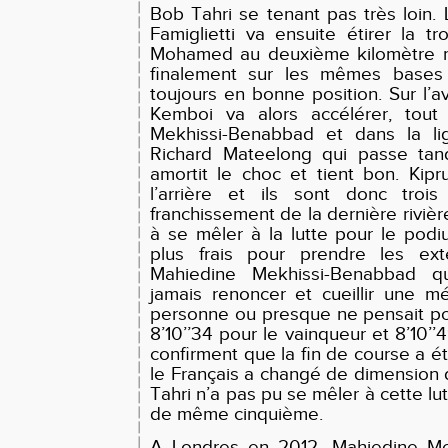
Bob Tahri se tenant pas très loin.
Famiglietti va ensuite étirer la t
Mohamed au deuxième kilomètre m
finalement sur les mêmes bases
toujours en bonne position. Sur l’av
Kemboi va alors accélérer, tout 
Mekhissi-Benabbad et dans la li
Richard Mateelong qui passe tand
amortit le choc et tient bon. Kipr
l’arrière et ils sont donc troi
franchissement de la dernière riviè
à se mêler à la lutte pour le podi
plus frais pour prendre les exté
Mahiedine Mekhissi-Benabbad q
jamais renoncer et cueillir une m
personne ou presque ne pensait po
8’10’’34 pour le vainqueur et 8’10’
confirment que la fin de course a é
le Français a changé de dimension 
Tahri n’a pas pu se mêler à cette lu
de même cinquième.
A Londres en 2012, Mahiedine Me