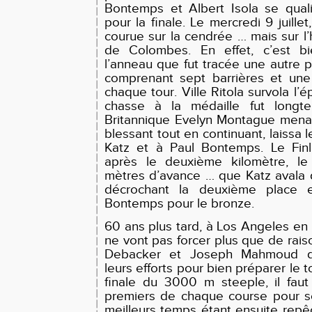
Bontemps et Albert Isola se qual
pour la finale. Le mercredi 9 juillet
courue sur la cendrée … mais sur l
de Colombes. En effet, c’est bie
l’anneau que fut tracée une autre 
comprenant sept barrières et une 
chaque tour. Ville Ritola survola l’é
chasse à la médaille fut longte
Britannique Evelyn Montague mena 
blessant tout en continuant, laissa l
Katz et à Paul Bontemps. Le Finl
après le deuxième kilomètre, le 
mètres d’avance … que Katz avala d
décrochant la deuxième place et
Bontemps pour le bronze.
60 ans plus tard, à Los Angeles en 
ne vont pas forcer plus que de raiso
Debacker et Joseph Mahmoud do
leurs efforts pour bien préparer le t
finale du 3000 m steeple, il faut
premiers de chaque course pour se
meilleurs temps étant ensuite rep