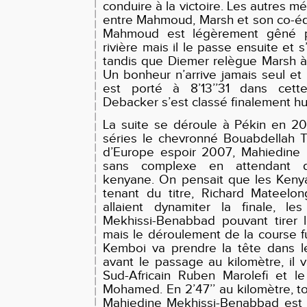
conduire à la victoire. Les autres mé
entre Mahmoud, Marsh et son co-éq
Mahmoud est légèrement gêné p
rivière mais il le passe ensuite et s
tandis que Diemer relègue Marsh à
Un bonheur n’arrive jamais seul et
est porté à 8’13’’31 dans cett
Debacker s’est classé finalement hu
La suite se déroule à Pékin en 2
séries le chevronné Bouabdellah T
d’Europe espoir 2007, Mahiedine 
sans complexe en attendant d’a
kenyane. On pensait que les Keny
tenant du titre, Richard Mateelon
allaient dynamiter la finale, le
Mekhissi-Benabbad pouvant tirer 
mais le déroulement de la course fu
Kemboi va prendre la tête dans l
avant le passage au kilomètre, il v
Sud-Africain Ruben Marolefi et l
Mohamed. En 2’47’’ au kilomètre, to
Mahiedine Mekhissi-Benabbad est t