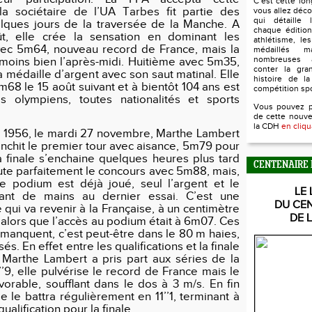
C’est cette lo
la sociétaire de l’UA Tarbes fit partie des
vous allez déco
qui détaille l
lques jours de la traversée de la Manche. A
chaque édition
t, elle crée la sensation en dominant les
athlétisme, le
avec 5m64, nouveau record de France, mais la
médaillés 
nombreuses 
 moins bien l’après-midi. Huitième avec 5m35,
conter la gra
 la médaille d’argent avec son saut matinal. Elle
histoire de la
5m68 le 15 août suivant et à bientôt 104 ans est
compétition sp
 olympiens, toutes nationalités et sports
Vous pouvez 
de cette nouve
la CDH
en cliqu
 1956, le mardi 27 novembre, Marthe Lambert
anchit le premier tour avec aisance, 5m79 pour
 finale s’enchaine quelques heures plus tard
CENTENAIRE 
te parfaitement le concours avec 5m88, mais,
e podium est déjà joué, seul l’argent et le
LE 
ant de mains au dernier essai. C’est une
DU CE
qui va revenir à la Française, à un centimètre
DE 
 alors que l’accès au podium était à 6m07. Ces
 manquent, c’est peut-être dans le 80 m haies,
ssés. En effet entre les qualifications et la finale
 Marthe Lambert a pris part aux séries de la
’9, elle pulvérise le record de France mais le
vorable, soufflant dans le dos à 3 m/s. En fin
le le battra régulièrement en 11’’1, terminant à
ualification pour la finale.