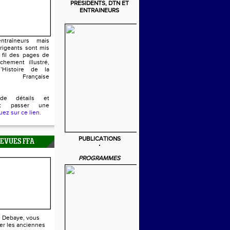
PRESIDENTS, DTN ET
ENTRAINEURS
ntraîneurs mais
irigeants sont mis
 fil des pages de
chement illustré,
’Histoire de la
n Française
de détails et
ent passer une
uez sur ce lien.
PUBLICATIONS
REVUES FFA
PROGRAMMES
e Debaye, vous
er les anciennes