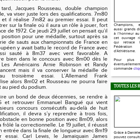
 tard, Jacques Rousseau, double champion
e, va viser juste lors des qualifications. 7m80
t il réalise 7m82 au premier essai. Il peut
er sur la finale où il aura un rôle à jouer, fort
Champions, e
aussi grands d
e de 1972. Ce jeudi 29 juillet on pensait qu’il
à l’honneur au
 position pour une médaille, surtout après sa
cet ouvrage ri
rie de sauts aux championnats de France en
qui retrace l
Fédératio
oupéen y avait battu le record de France avec
d'Athlétisme.
si sauté à 8m37 avec vent favorable. A
ntre bien dans le concours avec 8m00 dès le
Pour plus 
. Les Américains Arnie Robinson et Randy
éventuellem
commande
cliq
vancent mais il va conserver la médaille de
’au troisième essai. L’Allemand Frank
lise alors 8m02 et Rousseau ne pourra faire
t au pied du podium.
TOUTES LES 
faire un bond de deux décennies, se rendre à
6 et retrouver Emmanuel Bangué qui vient
sieurs concours consécutifs au-delà de huit
fication, il devra s’y reprendre à trois fois,
l’obstacle en bonne position avec 8m09, alors
frôlé la correctionnelle. Le 19 juillet, il réussit
n entrée dans la finale de longueur avec 8m19
Grâce à Danièl
r essai. Carl Lewis, le Jamaïquain James
pouvez consult