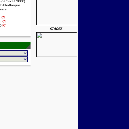
 (de 1921 à 2000)
a bibliothèque
ance.
2
ICI
4
ICI
00
ICI
STADES