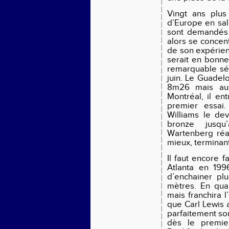
Vingt ans plus
d’Europe en sall
sont demandés e
alors se concentr
de son expérienc
serait en bonne
remarquable sé
juin. Le Guadel
8m26 mais aus
Montréal, il e
premier essai
Williams le de
bronze jusqu
Wartenberg réa
mieux, terminan
Il faut encore 
Atlanta en 199
d’enchainer plu
mètres. En quali
mais franchira 
que Carl Lewis a 
parfaitement so
dès le premie