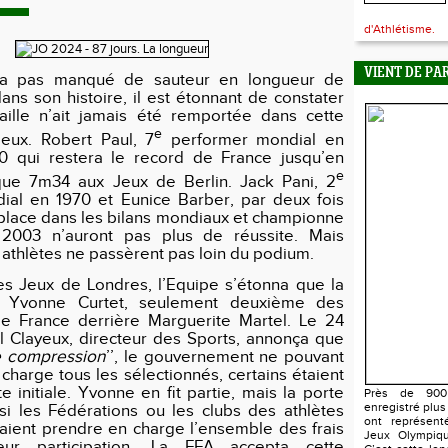
d'Athlétisme.
VIENT DE PA
n’a pas manqué de sauteur en longueur de
ans son histoire, il est étonnant de constater
ille n’ait jamais été remportée dans cette
e
Jeux. Robert Paul, 7
performer mondial en
 qui restera le record de France jusqu’en
e
que 7m34 aux Jeux de Berlin. Jack Pani, 2
ial en 1970 et Eunice Barber, par deux fois
 place dans les bilans mondiaux et championne
003 n’auront pas plus de réussite. Mais
 athlètes ne passèrent pas loin du podium.
es Jeux de Londres, l’Equipe s’étonna que la
u Yvonne Curtet, seulement deuxième des
e France derrière Marguerite Martel. Le 24
nel Clayeux, directeur des Sports, annonça que
e compression
’’, le gouvernement ne pouvant
charge tous les sélectionnés, certains étaient
ste initiale. Yvonne en fit partie, mais la porte
Près de 900 
enregistré plus
 si les Fédérations ou les clubs des athlètes
ont représent
ient prendre en charge l’ensemble des frais
Jeux Olympiqu
eur participation. La FFA accepta cette