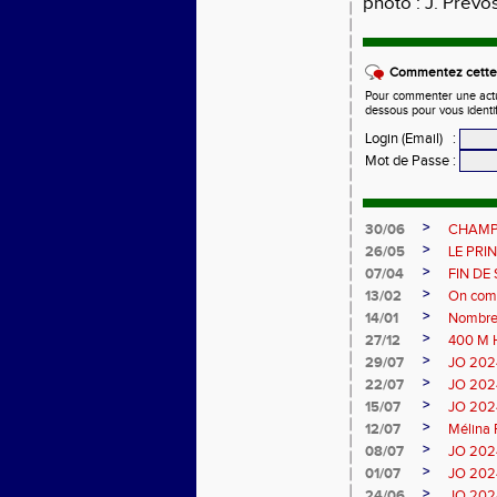
photo : J. Prévo
Commentez cette 
Pour commenter une actual
dessous pour vous identi
Login (Email)
:
Mot de Passe
:
>
30/06
CHAMP
>
26/05
LE PRI
>
07/04
FIN DE
>
13/02
On compl
>
14/01
Nombreu
>
27/12
400 M 
>
29/07
JO 2024 
>
22/07
JO 2024 
>
15/07
JO 2024
>
12/07
Mélina 
>
08/07
JO 2024
>
01/07
JO 2024
>
24/06
JO 2024