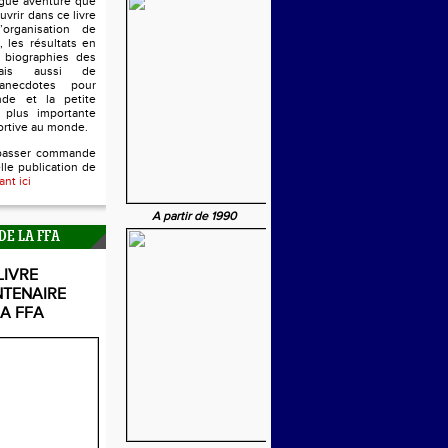
ngue aventure que
uvrir dans ce livre
’organisation de
, les résultats en
s biographies des
mais aussi de
anecdotes pour
nde et la petite
 plus importante
ortive au monde.
passer commande
lle publication de
ant ici
A partir de 1990
DE LA FFA
LIVRE
NTENAIRE
LA FFA