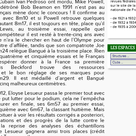
Cubain Ivan Pedroso ont mordu, Mike Powell,
revues fédrales
sur le site de l
 détrôné Bob Beamon en 1991 n’est pas au
nationale de Fr
ançais mène donc le concours ! Il confirme au
 avec 8m10 et si Powell retrouve quelques
- de 1921 à 193
- de 1932 à 193
utant 8m17, il est toujours en tête, place qu’il
- de 1935 à 20
Lewis, au troisième essai, rappelle quel
ompétiteur il est resté à trente-cinq ans avec
 n’ira le chercher en haut de l’Olympe pour
itre d’affilée, tandis que son compatriote Joe
LES ESPACES
24 relègue Bangué à la troisième place. Rien
uatrième et cinquième essais et le Français
spérer donner à la France sa première
ais Beckford trouve des ressources
 et le bon réglage de ses marques pour
29. Il est médaillé d’argent et Bangué
cinq malheureux centimètres.
12, Eloyse Lesueur passa le premier tout avec
e put lutter pour le podium, cela ne l’empêcha
gurer en finale, ses 6m57 au premier essai,
quième avec 6m67, la classant huitième. Mais
abituer à voir les résultats corrigés a posteriori,
lations et des progrès de la lutte contre le
la reprise des analyses des échantillons
e Lesueur gagnera ainsi trois places (crédit