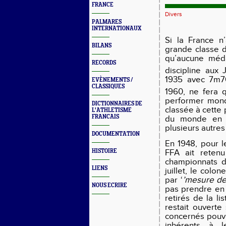
FRANCE
Divers
PALMARES
INTERNATIONAUX
Si la France 
BILANS
grande classe d
qu’aucune méda
RECORDS
discipline aux 
1935 avec 7m70
EVÈNEMENTS /
CLASSIQUES
1960, ne fera 
performer mond
DICTIONNAIRES DE
classée à cette
L'ATHLETISME
FRANCAIS
du monde en 2
plusieurs autres
DOCUMENTATION
En 1948, pour l
FFA ait reten
HISTOIRE
championnats d
LIENS
juillet, le colo
par ‘
’mesure d
NOUS ECRIRE
pas prendre en 
retirés de la li
restait ouverte
concernés pouva
inhérents à l