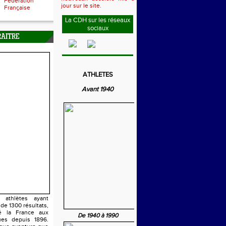
Fédération
jour sur le site.
Française
La CDH sur les réseaux
sociaux
RAITRE
ATHLETES
Avant 1940
athlètes ayant
 de 1300 résultats,
é la France aux
De 1940 à 1990
es depuis 1896.