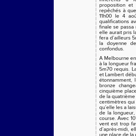
proposition et 
repêchés à que
11h00 le 4 aoû
qualifications 
finale se passa
elle aurait pris
fera d’ailleurs 
la doyenne des
confondus.
A Melbourne en
à la longueur fr
5m70 requis. La
et Lambert débu
étonnamment, l
bronze change
cinquième place 
de la quatrième
centimètres qui
qu’elle les a lai
de la longueur,
course. Avec 10’
vent est trop fa
d’après-midi, el
une place de la q