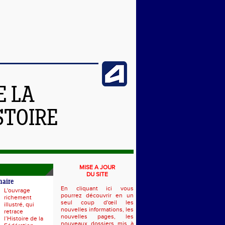
E LA
STOIRE
MISE A JOUR
DU SITE
naire
En cliquant ici vous
L'ouvrage
pourrez découvrir en un
richement
seul coup d'œil les
illustré, qui
nouvelles informations, les
retrace
nouvelles pages, les
l’Histoire de la
nouveaux dossiers mis à