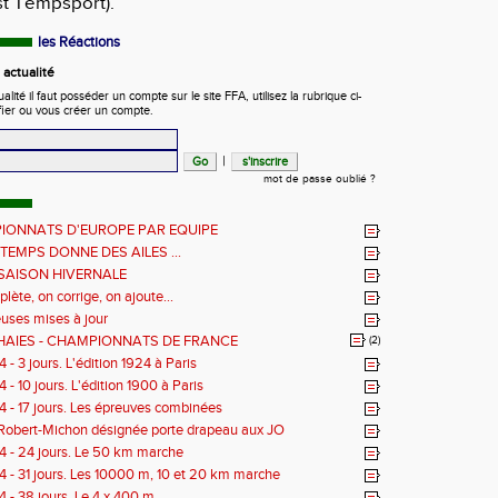
st Tempsport).
les Réactions
actualité
ité il faut posséder un compte sur le site FFA, utilisez la rubrique ci-
fier ou vous créer un compte.
|
mot de passe oublié ?
IONNATS D'EUROPE PAR EQUIPE
NTEMPS DONNE DES AILES ...
 SAISON HIVERNALE
ète, on corrige, on ajoute...
ses mises à jour
HAIES - CHAMPIONNATS DE FRANCE
(2)
- 3 jours. L'édition 1924 à Paris
- 10 jours. L'édition 1900 à Paris
 - 17 jours. Les épreuves combinées
Robert-Michon désignée porte drapeau aux JO
 - 24 jours. Le 50 km marche
 - 31 jours. Les 10000 m, 10 et 20 km marche
 - 38 jours. Le 4 x 400 m