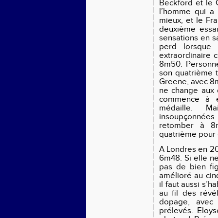
Beckford et le 
l’homme qui a
mieux, et le Fr
deuxième essai
sensations en sa
perd lorsque 
extraordinaire c
8m50. Personne
son quatrième t
Greene, avec 8m
ne change aux q
commence à e
médaille. M
insoupçonnées
retomber à 8m
quatrième pour 
A Londres en 20
6m48. Si elle n
pas de bien fi
amélioré au cin
il faut aussi s’h
au fil des révé
dopage, avec 
prélevés. Eloys