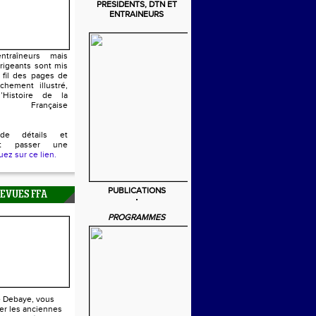
PRESIDENTS, DTN ET
ENTRAINEURS
ntraîneurs mais
irigeants sont mis
 fil des pages de
chement illustré,
’Histoire de la
n Française
de détails et
ent passer une
uez sur ce lien.
PUBLICATIONS
REVUES FFA
PROGRAMMES
e Debaye, vous
er les anciennes