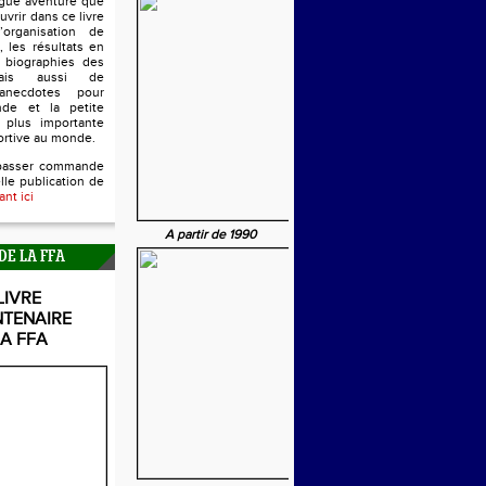
ngue aventure que
uvrir dans ce livre
’organisation de
, les résultats en
s biographies des
mais aussi de
anecdotes pour
nde et la petite
 plus importante
ortive au monde.
passer commande
lle publication de
ant ici
A partir de 1990
DE LA FFA
LIVRE
NTENAIRE
LA FFA