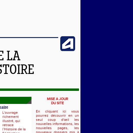
E LA
STOIRE
MISE A JOUR
DU SITE
naire
En cliquant ici vous
L'ouvrage
pourrez découvrir en un
richement
seul coup d'œil les
illustré, qui
nouvelles informations, les
retrace
nouvelles pages, les
l’Histoire de la
nouveaux dossiers mis à