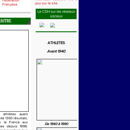
Fédération
jour sur le site.
Française
La CDH sur les réseaux
sociaux
RAITRE
ATHLETES
Avant 1940
athlètes ayant
 de 1300 résultats,
é la France aux
De 1940 à 1990
es depuis 1896.