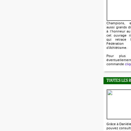
Champions, e
aussi grands d
à l’honneur au
cet ouvrage ri
qui retrace l
Fédératio
d'Athlétisme.
Pour plus 
éventuellem
commande
cliq
TOUTES LES 
Grâce à Danièl
pouvez consult