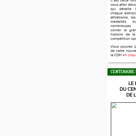
C’est cette lo
vous allez déco
qui détaille l
chaque édition
athlétisme, le
médaillés 
nombreuses 
conter la gra
histoire de la
compétition sp
Vous pouvez 
de cette nouve
la CDH
en cliqu
CENTENAIRE 
LE 
DU CE
DE 