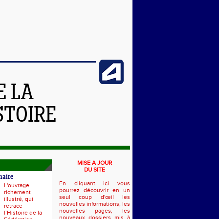
E LA
STOIRE
MISE A JOUR
DU SITE
naire
En cliquant ici vous
L'ouvrage
pourrez découvrir en un
richement
seul coup d'œil les
illustré, qui
nouvelles informations, les
retrace
nouvelles pages, les
l’Histoire de la
nouveaux dossiers mis à