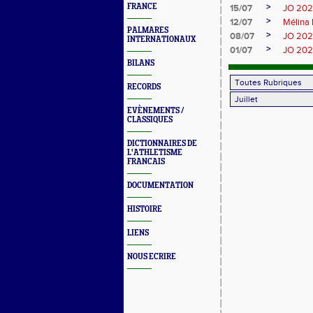
>
FRANCE
15/07
JO 2024
>
12/07
Mélina 
PALMARES
>
08/07
JO 2024
INTERNATIONAUX
>
01/07
JO 2024
BILANS
RECORDS
EVÈNEMENTS /
CLASSIQUES
DICTIONNAIRES DE
L'ATHLETISME
FRANCAIS
DOCUMENTATION
HISTOIRE
LIENS
NOUS ECRIRE