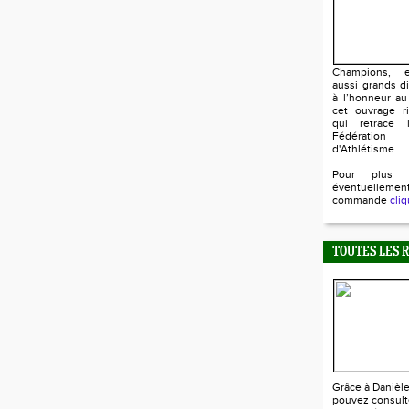
Champions, e
aussi grands d
à l’honneur au
cet ouvrage ri
qui retrace l
Fédératio
d'Athlétisme.
Pour plus 
éventuellem
commande
cliq
TOUTES LES 
Grâce à Danièl
pouvez consult