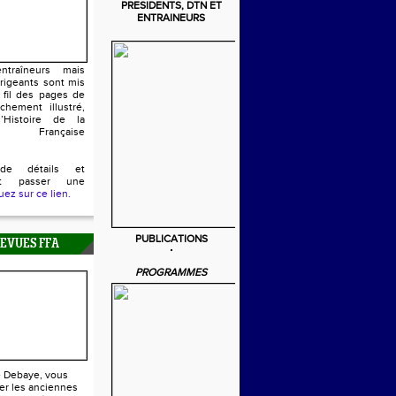
PRESIDENTS, DTN ET
ENTRAINEURS
ntraîneurs mais
irigeants sont mis
 fil des pages de
chement illustré,
’Histoire de la
n Française
de détails et
ent passer une
uez sur ce lien.
PUBLICATIONS
REVUES FFA
PROGRAMMES
e Debaye, vous
er les anciennes