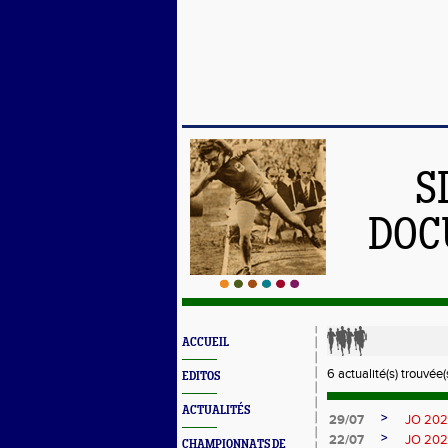
S
DOC
ACCUEIL
6 actualité(s) trouvée(s
EDITOS
ACTUALITÉS
>
29/07
JO 2024
>
22/07
JO 2024
CHAMPIONNATS DE