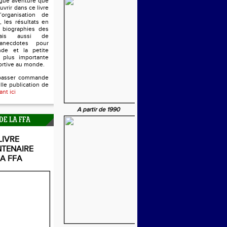
ngue aventure que
uvrir dans ce livre
’organisation de
, les résultats en
s biographies des
mais aussi de
anecdotes pour
nde et la petite
 plus importante
ortive au monde.
passer commande
lle publication de
ant ici
A partir de 1990
DE LA FFA
LIVRE
NTENAIRE
LA FFA