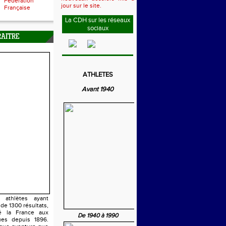
Fédération
jour sur le site.
Française
La CDH sur les réseaux
sociaux
RAITRE
ATHLETES
Avant 1940
athlètes ayant
 de 1300 résultats,
é la France aux
De 1940 à 1990
es depuis 1896.