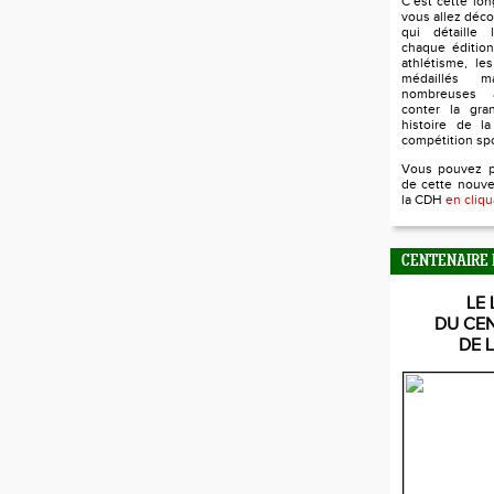
C’est cette lo
vous allez déco
qui détaille l
chaque édition
athlétisme, le
médaillés 
nombreuses 
conter la gra
histoire de la
compétition sp
Vous pouvez 
de cette nouve
la CDH
en cliqu
CENTENAIRE 
LE 
DU CE
DE 